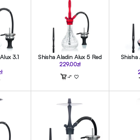
Alux 3.1
Shisha Aladin Alux 5 Red
Shisha 
229.00
zł
zł