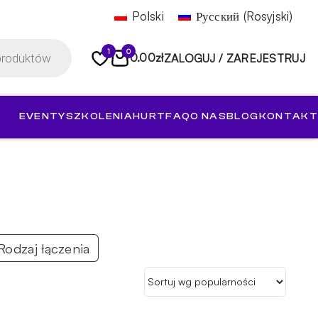
Polski
Русский
(
Rosyjski
)
1
0
0.00
zł
ZALOGUJ / ZAREJESTRUJ
EVENTY
SZKOLENIA
HURT
FAQ
O NAS
BLOG
KONTAKT
Rodzaj łączenia