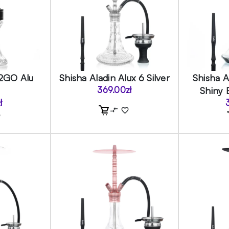
 2GO Alu
Shisha Aladin Alux 6 Silver
Shisha 
369.00
zł
Shiny 
ł