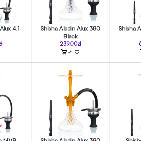
Alux 4.1
Shisha Aladin Alux 380
Shisha 
Black
zł
239.00
zł
in MVP
Shisha Aladin Alux 380
Shish