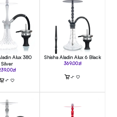
Aladin Alux 380
Shisha Aladin Alux 6 Black
Silver
369.00
zł
239.00
zł