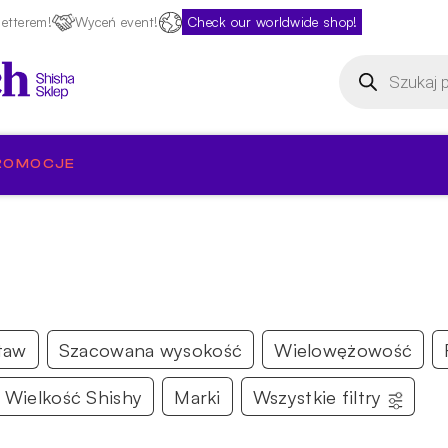
etterem!
Wyceń event!
Check our worldwide shop!
Wyszukiwarka
produktów
ROMOCJE
taw
Szacowana wysokość
Wielowężowość
Wielkość Shishy
Marki
Wszystkie filtry