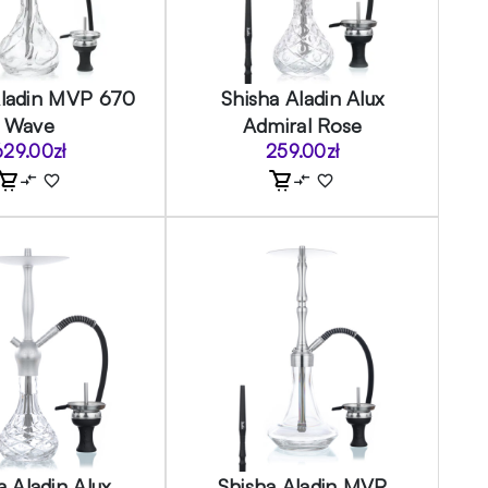
Aladin MVP 670
Shisha Aladin Alux
Wave
Admiral Rose
629.00
zł
259.00
zł
a Aladin Alux
Shisha Aladin MVP