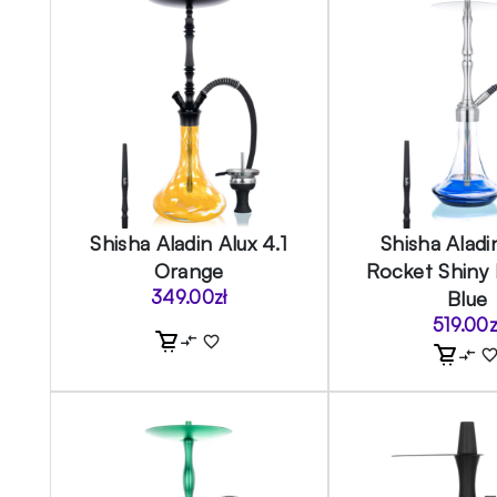
Shisha Aladin Alux 4.1
Shisha Alad
Orange
Rocket Shiny
349.00
zł
Blue
519.00
z