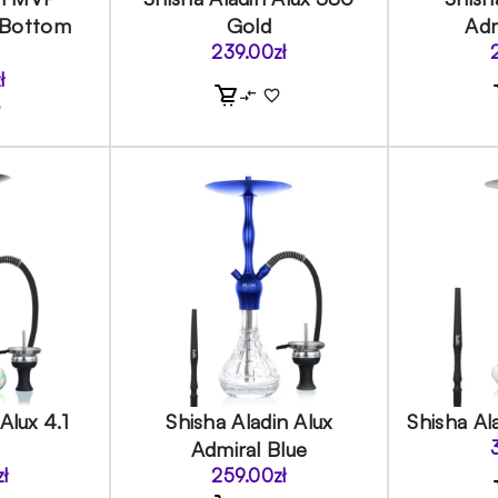
 Bottom
Gold
Adm
239.00
zł
ł
Alux 4.1
Shisha Aladin Alux
Shisha Al
Admiral Blue
zł
259.00
zł