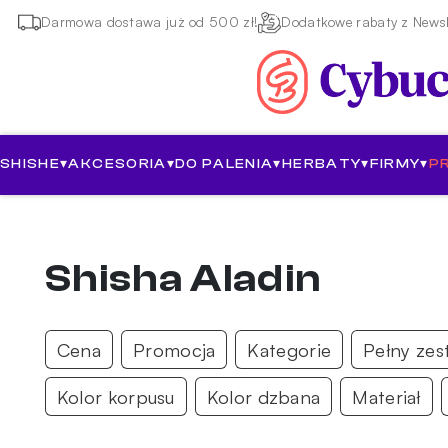
Darmowa dostawa już od 500 zł!
Dodatkowe rabaty z Newsl
SHISHE
▾
AKCESORIA
▾
DO PALENIA
▾
HERBATY
▾
FIRMY
▾
P
Shisha Aladin
Cena
Promocja
Kategorie
Pełny zes
Kolor korpusu
Kolor dzbana
Materiał