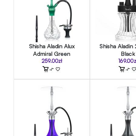
Shisha Aladin Alux
Shisha Aladin
Admiral Green
Black
259.00
zł
169.00
z