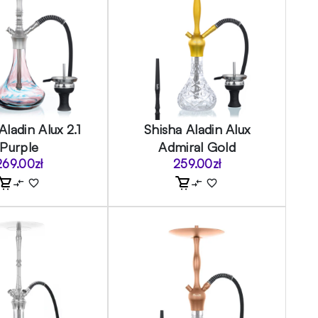
Aladin Alux 2.1
Shisha Aladin Alux
Purple
Admiral Gold
269.00
zł
259.00
zł