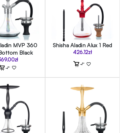
Aladin MVP 360
Shisha Aladin Alux 1 Red
Bottom Black
426.12
zł
369.00
zł