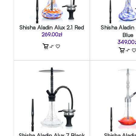
Shisha Aladin Alux 2.1 Red
Shisha Aladin 
269.00
zł
Blue
349.00
Shisha Aladin Alux 7 Black
Shisha Alad