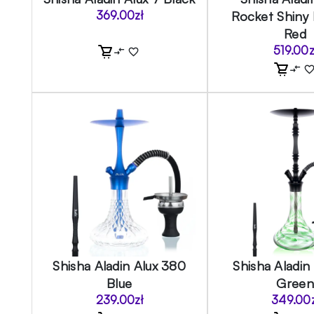
369.00
zł
Rocket Shiny
Red
519.00
z
Shisha Aladin Alux 380
Shisha Aladin 
Blue
Green
239.00
zł
349.00