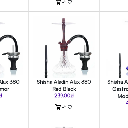
Alux 380
Shisha Aladin Alux 380
Shisha 
rmor
Red Black
Gastro
zł
239.00
zł
Mode