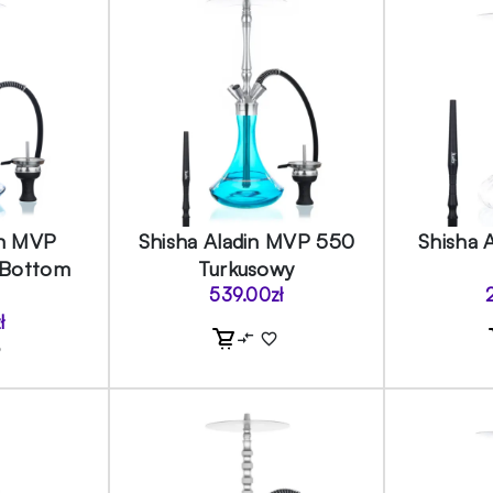
in MVP
Shisha Aladin MVP 550
Shisha 
 Bottom
Turkusowy
539.00
zł
ł