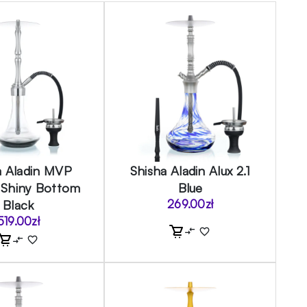
a Aladin MVP
Shisha Aladin Alux 2.1
 Shiny Bottom
Blue
Black
269.00
zł
519.00
zł