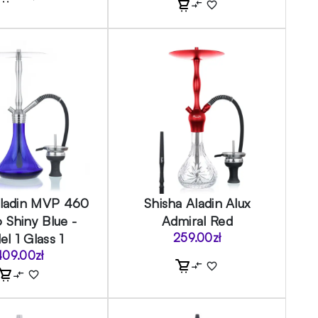
Aladin MVP 460
Shisha Aladin Alux
 Shiny Blue -
Admiral Red
l 1 Glass 1
259.00
zł
409.00
zł