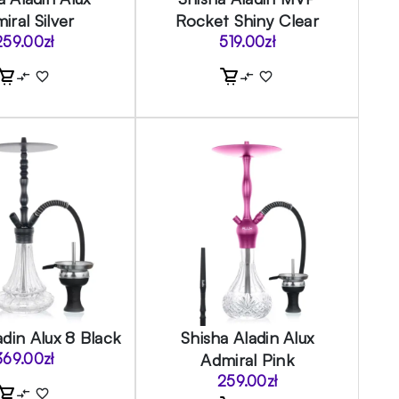
iral Silver
Rocket Shiny Clear
259.00
zł
519.00
zł
adin Alux 8 Black
Shisha Aladin Alux
369.00
zł
Admiral Pink
259.00
zł