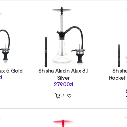
lux 5 Gold
Shisha Aladin Alux 3.1
Shish
zł
Silver
Rocket
279.00
zł