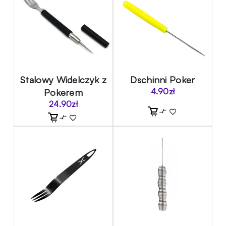
Stalowy Widelczyk z
Dschinni Poker
Pokerem
4.90
zł
24.90
zł