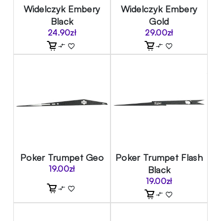
Widelczyk Embery
Widelczyk Embery
Black
Gold
24.90
zł
29.00
zł
Poker Trumpet Geo
Poker Trumpet Flash
19.00
zł
Black
19.00
zł