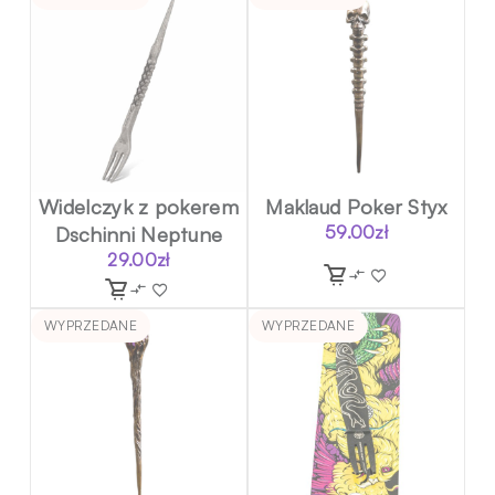
Widelczyk z pokerem
Maklaud Poker Styx
Dschinni Neptune
59.00
zł
29.00
zł
WYPRZEDANE
WYPRZEDANE