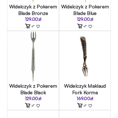
Widelczyk z Pokerem
Widelczyk z Pokerem
Blade Bronze
Blade Blue
129.00
zł
129.00
zł
Widelczyk z Pokerem
Widelczyk Maklaud
Blade Black
Fork Korma
129.00
zł
169.00
zł