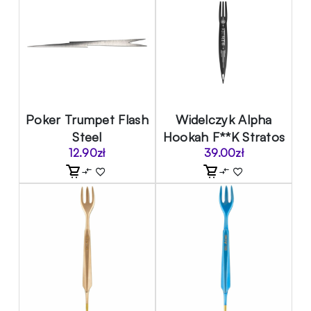
Poker Trumpet Flash
Widelczyk Alpha
Steel
Hookah F**K Stratos
12.90
zł
39.00
zł