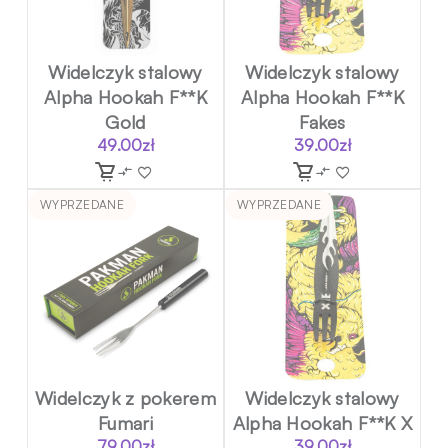
Widelczyk stalowy
Widelczyk stalowy
Alpha Hookah F**K
Alpha Hookah F**K
Gold
Fakes
49.00
zł
39.00
zł
WYPRZEDANE
WYPRZEDANE
Widelczyk z pokerem
Widelczyk stalowy
Fumari
Alpha Hookah F**K X
79.00
zł
39.00
zł