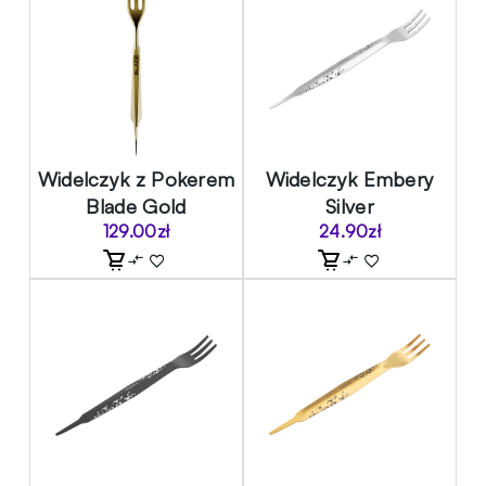
Widelczyk z Pokerem
Widelczyk Embery
Blade Gold
Silver
129.00
zł
24.90
zł