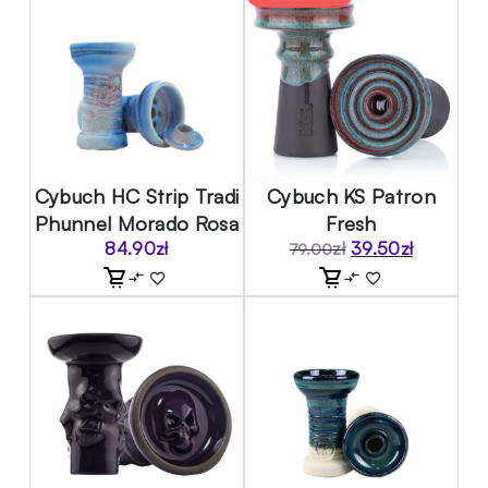
Cybuch HC Strip Tradi
Cybuch KS Patron
Phunnel Morado Rosa
Fresh
84.90
zł
zł
39.50
zł
79.00
Pierwotna
Aktualna
cena
cena
wynosiła:
wynosi:
79.00zł.
39.50zł.