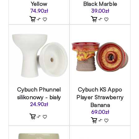
Yellow
Black Marble
74.90
zł
39.00
zł
Cybuch Phunnel
Cybuch KS Appo
silikonowy - biały
Player Strawberry
24.90
zł
Banana
69.00
zł