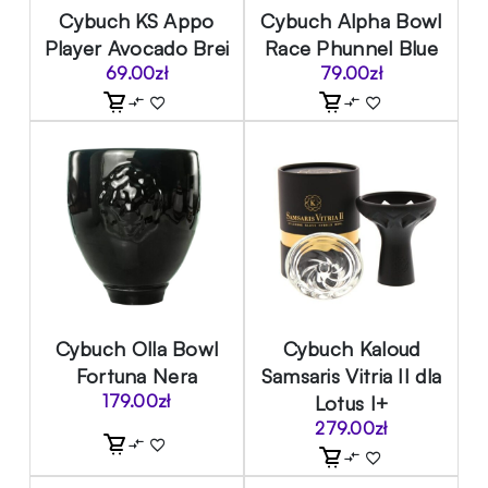
Cybuch KS Appo
Cybuch Alpha Bowl
Player Avocado Brei
Race Phunnel Blue
69.00
zł
79.00
zł
Cybuch Olla Bowl
Cybuch Kaloud
Fortuna Nera
Samsaris Vitria II dla
179.00
zł
Lotus I+
279.00
zł