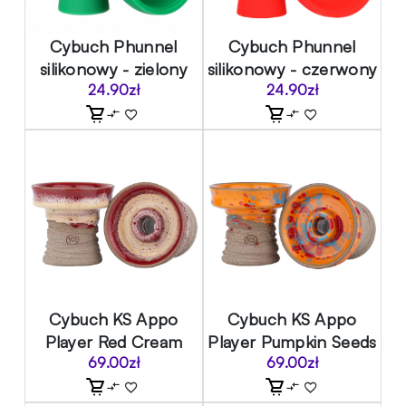
Cybuch Phunnel
Cybuch Phunnel
silikonowy - zielony
silikonowy - czerwony
24.90
zł
24.90
zł
Cybuch KS Appo
Cybuch KS Appo
Player Red Cream
Player Pumpkin Seeds
69.00
zł
69.00
zł