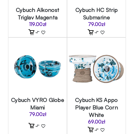
Cybuch Alkonost
Cybuch HC Strip
Triglav Magenta
Submarine
119.00
zł
79.00
zł
Cybuch VYRO Globe
Cybuch KS Appo
Miami
Player Blue Corn
79.00
zł
White
69.00
zł