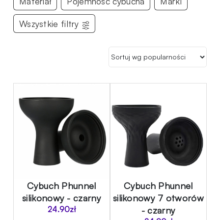
Materiał
Pojemność cybucha
Marki
Wszystkie filtry
Cybuch Phunnel
Cybuch Phunnel
silikonowy - czarny
silikonowy 7 otworów
24.90
zł
- czarny