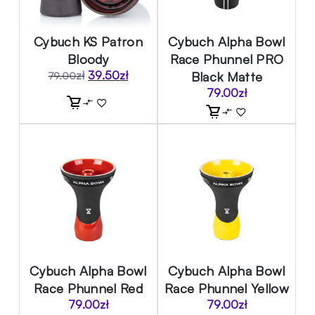
Cybuch KS Patron
Cybuch Alpha Bowl
Bloody
Race Phunnel PRO
zł
39.50
zł
Black Matte
79.00
Pierwotna
Aktualna
79.00
zł
cena
cena
wynosiła:
wynosi:
79.00zł.
39.50zł.
Cybuch Alpha Bowl
Cybuch Alpha Bowl
Race Phunnel Red
Race Phunnel Yellow
79.00
zł
79.00
zł