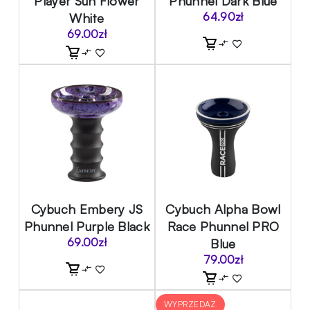
Player Sun Flower
Phunnel Dark Blue
White
64.90
zł
69.00
zł
Cybuch Embery JS
Cybuch Alpha Bowl
Phunnel Purple Black
Race Phunnel PRO
69.00
zł
Blue
79.00
zł
WYPRZEDAŻ