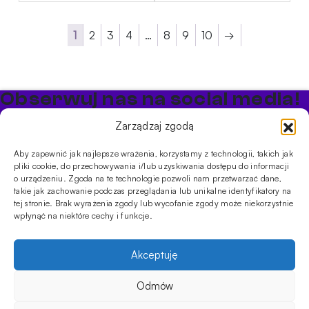
1
2
3
4
…
8
9
10
→
Obserwuj nas na social media!
Bądź na bieżąco z promocjami i nowościami w sklepie
Zarządzaj zgodą
Cybuch Shisha
Aby zapewnić jak najlepsze wrażenia, korzystamy z technologii, takich jak
pliki cookie, do przechowywania i/lub uzyskiwania dostępu do informacji
PRODUKTY
o urządzeniu. Zgoda na te technologie pozwoli nam przetwarzać dane,
takie jak zachowanie podczas przeglądania lub unikalne identyfikatory na
Shishe
Cybuchy
Tytonie
Rozpalanie
tej stronie. Brak wyrażenia zgody lub wycofanie zgody może niekorzystnie
INFORMACJE
wpłynąć na niektóre cechy i funkcje.
Promocje
Dostawa
Płatności
FAQ
Regulamin sklepu
Polityka
prywatności
Akceptuję
Usługi
Oferta hurtowa
Sklep
Szkolenia
Eventy
Odmów
DANE FIRMY