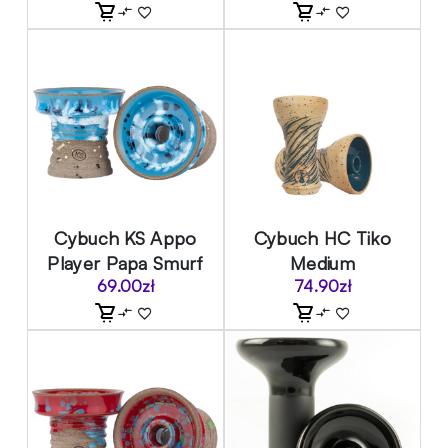
Cybuch KS Appo
Cybuch HC Tiko
Player Papa Smurf
Medium
69.00
zł
74.90
zł