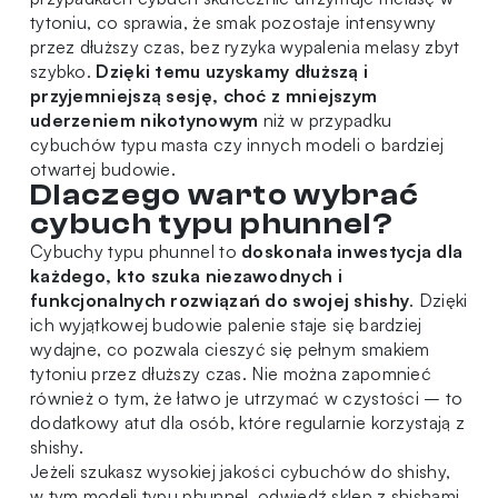
tytoniu, co sprawia, że smak pozostaje intensywny
przez dłuższy czas, bez ryzyka wypalenia melasy zbyt
szybko.
Dzięki temu uzyskamy dłuższą i
przyjemniejszą sesję, choć z mniejszym
uderzeniem nikotynowym
niż w przypadku
cybuchów typu masta czy innych modeli o bardziej
otwartej budowie.
Dlaczego warto wybrać
cybuch typu phunnel?
Cybuchy typu phunnel to
doskonała inwestycja dla
każdego, kto szuka niezawodnych i
funkcjonalnych rozwiązań do swojej shishy
. Dzięki
ich wyjątkowej budowie palenie staje się bardziej
wydajne, co pozwala cieszyć się pełnym smakiem
tytoniu przez dłuższy czas. Nie można zapomnieć
również o tym, że łatwo je utrzymać w czystości – to
dodatkowy atut dla osób, które regularnie korzystają z
shishy.
Jeżeli szukasz wysokiej jakości cybuchów do shishy,
w tym modeli typu phunnel, odwiedź
sklep z shishami