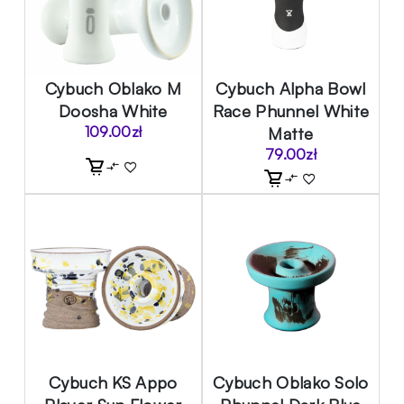
Cybuch Oblako M
Cybuch Alpha Bowl
Doosha White
Race Phunnel White
109.00
zł
Matte
79.00
zł
Cybuch KS Appo
Cybuch Oblako Solo