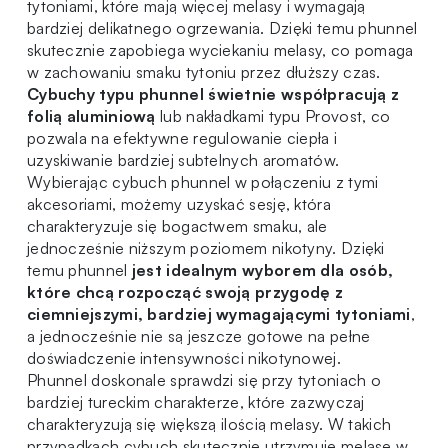
tytoniami, które mają więcej melasy i wymagają
bardziej delikatnego ogrzewania. Dzięki temu phunnel
skutecznie zapobiega wyciekaniu melasy, co pomaga
w zachowaniu smaku tytoniu przez dłuższy czas.
Cybuchy typu phunnel świetnie współpracują z
folią aluminiową
lub nakładkami typu Provost, co
pozwala na efektywne regulowanie ciepła i
uzyskiwanie bardziej subtelnych aromatów.
Wybierając cybuch phunnel w połączeniu z tymi
akcesoriami, możemy uzyskać sesję, która
charakteryzuje się bogactwem smaku, ale
jednocześnie niższym poziomem nikotyny. Dzięki
temu phunnel
jest idealnym wyborem dla osób,
które chcą rozpocząć swoją przygodę z
ciemniejszymi, bardziej wymagającymi tytoniami
,
a jednocześnie nie są jeszcze gotowe na pełne
doświadczenie intensywności nikotynowej.
Phunnel doskonale sprawdzi się przy tytoniach o
bardziej tureckim charakterze, które zazwyczaj
charakteryzują się większą ilością melasy. W takich
przypadkach cybuch skutecznie utrzymuje melasę w