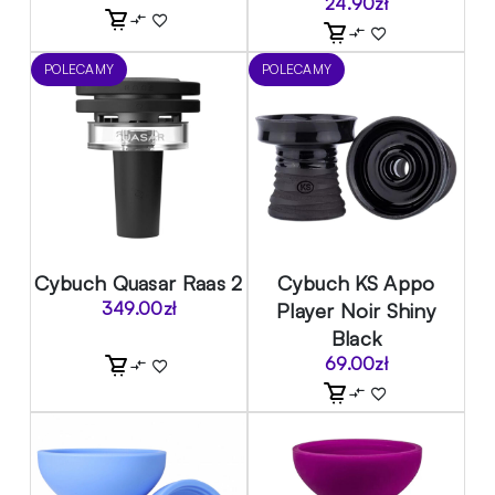
24.90
zł
POLECAMY
POLECAMY
Cybuch Quasar Raas 2
Cybuch KS Appo
349.00
zł
Player Noir Shiny
Black
69.00
zł