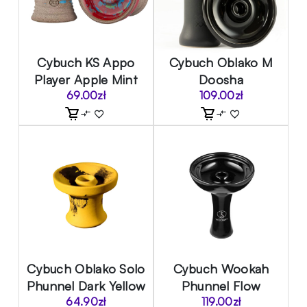
Cybuch KS Appo
Cybuch Oblako M
Player Apple Mint
Doosha
69.00
zł
109.00
zł
Cybuch Oblako Solo
Cybuch Wookah
Phunnel Dark Yellow
Phunnel Flow
64.90
zł
119.00
zł