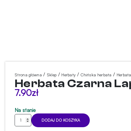
/
/
/
/
Strona główna
Sklep
Herbaty
Chińska herbata
Herbat
Herbata Czarna La
7.90
zł
Na stanie
ilość
DODAJ DO KOSZYKA
Herbata
Czarna