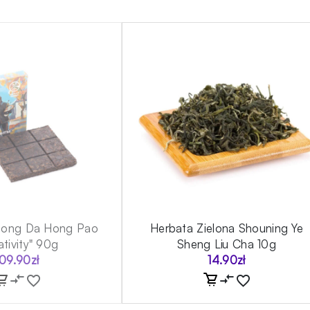
long Da Hong Pao
Herbata Zielona Shouning Ye
ativity" 90g
Sheng Liu Cha 10g
109.90
zł
14.90
zł