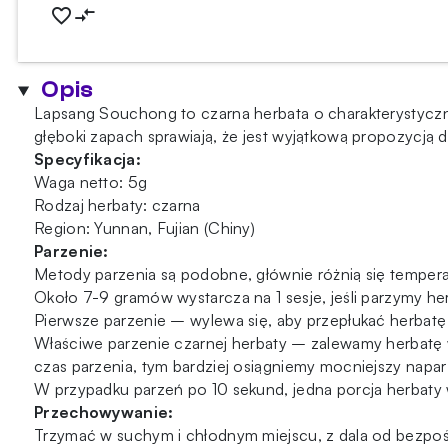
Lapsang
Souchong
5g
Opis
Lapsang Souchong to czarna herbata o charakterystycz
głęboki zapach sprawiają, że jest wyjątkową propozycją d
Specyfikacja:
Waga netto: 5g
Rodzaj herbaty: czarna
Region: Yunnan, Fujian (Chiny)
Parzenie:
Metody parzenia są podobne, głównie różnią się temperat
Około 7-9 gramów wystarcza na 1 sesje, jeśli parzymy 
Pierwsze parzenie – wylewa się, aby przepłukać herbatę 
Właściwe parzenie czarnej herbaty – zalewamy herbatę
czas parzenia, tym bardziej osiągniemy mocniejszy napar (c
W przypadku parzeń po 10 sekund, jedna porcja herbaty 
Przechowywanie:
Trzymać w suchym i chłodnym miejscu, z dala od bezpoś