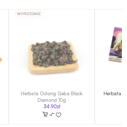
WYPRZEDANE
Herbata Oolong Gaba Black
Herbata S
Diamond 10g
34.90
zł