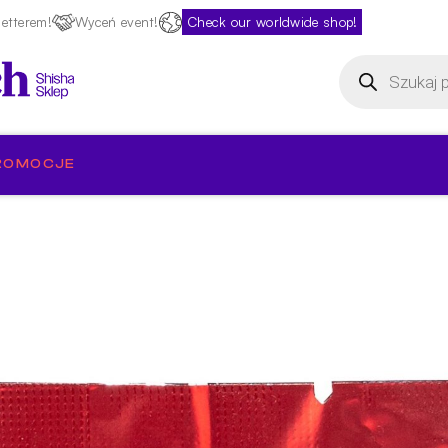
etterem!
Wyceń event!
Check our worldwide shop!
Wyszukiwarka
produktów
ROMOCJE