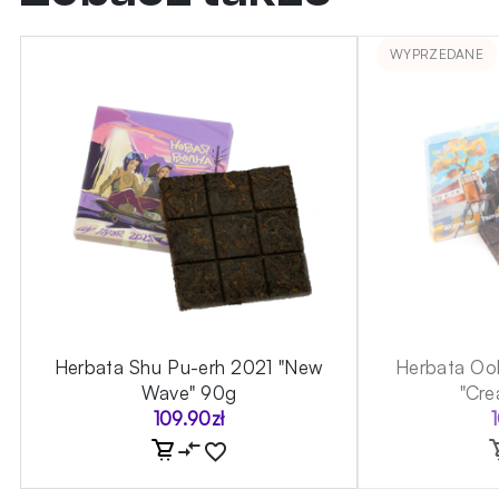
WYPRZEDANE
Herbata Shu Pu-erh 2021 "New
Herbata Oo
Wave" 90g
"Cre
109.90
zł