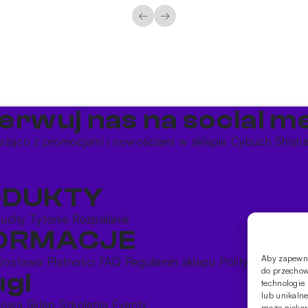
←
→
erwuj nas na social me
eżąco z promocjami i nowościami w sklepie Cybuch Shish
ODUKTY
buchy
Tytonie
Rozpalanie
FORMACJE
Aby zapewnić
Dostawa
Płatności
FAQ
Regulamin sklepu
Polityka prywatn
do przechow
ugi
technologie
lub unikalne
rtowa
Sklep
Szkolenia
Eventy
może niekorz