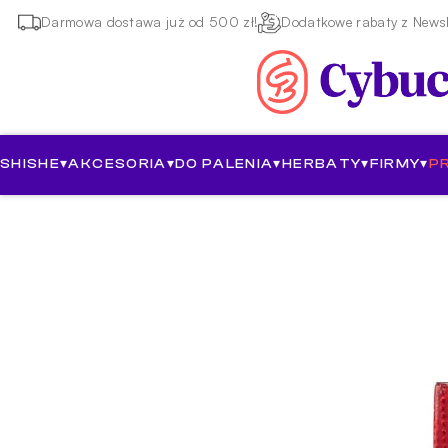
Darmowa dostawa już od 500 zł!
Dodatkowe rabaty z Newsl
SHISHE
▾
AKCESORIA
▾
DO PALENIA
▾
HERBATY
▾
FIRMY
▾
P