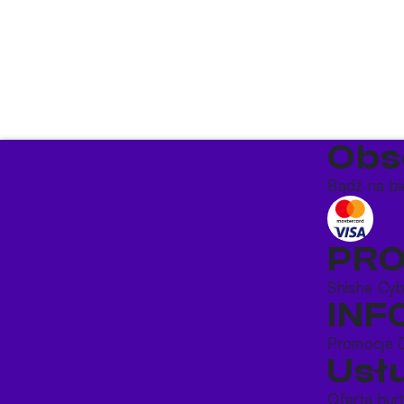
Obs
Bądź na bi
PR
Shishe
Cy
IN
Promocje
Usł
Oferta hu