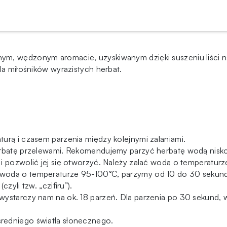
nym, wędzonym aromacie, uzyskiwanym dzięki suszeniu liści 
la miłośników wyrazistych herbat.
urą i czasem parzenia między kolejnymi zalaniami.
herbatę przelewami. Rekomendujemy parzyć herbatę wodą nisk
i pozwolić jej się otworzyć. Należy zalać wodą o temperatur
 wodą o temperaturze 95-100°C, parzymy od 10 do 30 sekun
zyli tzw. „czifiru”).
wystarczy nam na ok. 18 parzeń. Dla parzenia po 30 sekund, 
redniego światła słonecznego.