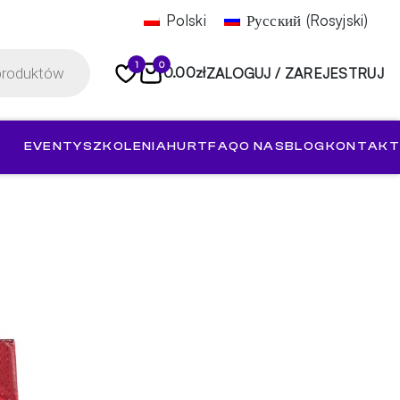
Polski
Русский
(
Rosyjski
)
1
0
0.00
zł
ZALOGUJ / ZAREJESTRUJ
EVENTY
SZKOLENIA
HURT
FAQ
O NAS
BLOG
KONTAKT