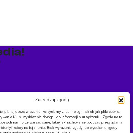
dia!
a
Zarządzaj zgodą
 jak najlepsze wrażenia, korzystamy z technologii, takich jak pliki cookie,
ości
ywania i/lub uzyskiwania dostępu do informacji o urządzeniu. Zgoda na te
 pozwoli nam przetwarzać dane, takie jak zachowanie podczas przeglądania
 identyfikatory na tej stronie. Brak wyrażenia zgody lub wycofanie zgody
ystnie wpłynąć na niektóre cechy i funkcje.