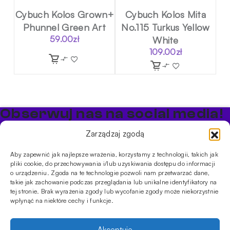
Cybuch Kolos Grown+
Cybuch Kolos Mita
Phunnel Green Art
No.115 Turkus Yellow
59.00
zł
White
109.00
zł
Obserwuj nas na social media!
Bądź na bieżąco z promocjami i nowościami w sklepie
Zarządzaj zgodą
Cybuch Shisha
Aby zapewnić jak najlepsze wrażenia, korzystamy z technologii, takich jak
pliki cookie, do przechowywania i/lub uzyskiwania dostępu do informacji
PRODUKTY
o urządzeniu. Zgoda na te technologie pozwoli nam przetwarzać dane,
takie jak zachowanie podczas przeglądania lub unikalne identyfikatory na
Shishe
Cybuchy
Tytonie
Rozpalanie
tej stronie. Brak wyrażenia zgody lub wycofanie zgody może niekorzystnie
INFORMACJE
wpłynąć na niektóre cechy i funkcje.
Promocje
Dostawa
Płatności
FAQ
Regulamin sklepu
Polityka
prywatności
Akceptuję