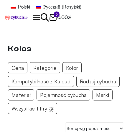
Polski
Русский
(
Rosyjski
)
0
0.00
zł
Znajdź
Kolos
Cena
Kategorie
Kolor
Kompatybilność z Kaloud
Rodzaj cybucha
Materiał
Pojemność cybucha
Marki
Wszystkie filtry