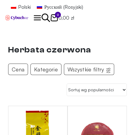
Polski
Русский
(
Rosyjski
)
0
0,00 zł
Znajdź
Herbata czerwona
Cena
Kategorie
Wszystkie filtry