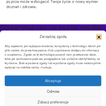
jej picia może wzbogacić Twoje życie o nowy wymiar
doznań i zdrowia.
Obserwuj nas na social media!
Bądź na bieżąco z promocjami i nowościami w sklepie
Zarządzaj zgodą
Cybuch Shisha
Aby zapewnić jak najlepsze wrażenia, korzystamy z technologii, takich jak
pliki cookie, do przechowywania i/lub uzyskiwania dostępu do informacji
PRODUKTY
o urządzeniu. Zgoda na te technologie pozwoli nam przetwarzać dane,
takie jak zachowanie podczas przeglądania lub unikalne identyfikatory na
Shishe
Cybuchy
Tytonie
Rozpalanie
tej stronie. Brak wyrażenia zgody lub wycofanie zgody może niekorzystnie
INFORMACJE
wpłynąć na niektóre cechy i funkcje.
Promocje
Dostawa
Płatności
FAQ
Regulamin sklepu
Polityka
prywatności
Akceptuję
Usługi
Oferta hurtowa
Sklep
Szkolenia
Eventy
Odmów
DANE FIRMY
ul. Jagiellońska 78,
Zobacz preferencje
klatka K4, lok. P13