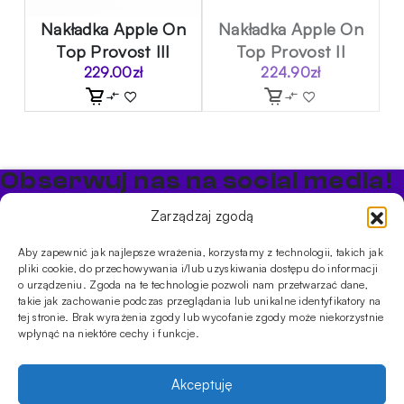
Nakładka Apple On
Nakładka Apple On
Top Provost III
Top Provost II
229.00
zł
224.90
zł
Obserwuj nas na social media!
Bądź na bieżąco z promocjami i nowościami w sklepie
Zarządzaj zgodą
Cybuch Shisha
Aby zapewnić jak najlepsze wrażenia, korzystamy z technologii, takich jak
pliki cookie, do przechowywania i/lub uzyskiwania dostępu do informacji
PRODUKTY
o urządzeniu. Zgoda na te technologie pozwoli nam przetwarzać dane,
takie jak zachowanie podczas przeglądania lub unikalne identyfikatory na
Shishe
Cybuchy
Tytonie
Rozpalanie
tej stronie. Brak wyrażenia zgody lub wycofanie zgody może niekorzystnie
INFORMACJE
wpłynąć na niektóre cechy i funkcje.
Promocje
Dostawa
Płatności
FAQ
Regulamin sklepu
Polityka
prywatności
Akceptuję
Usługi