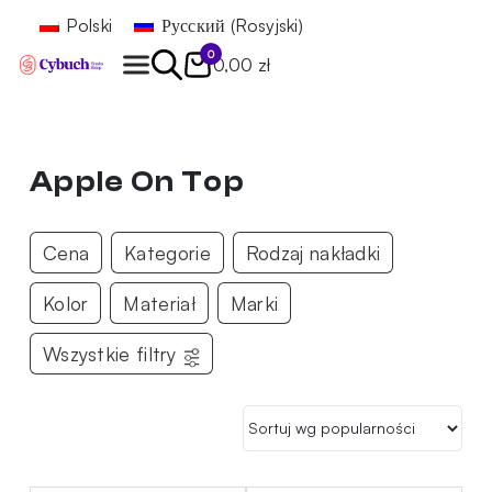
Polski
Русский
(
Rosyjski
)
0
0,00 zł
Znajdź
Apple On Top
Cena
Kategorie
Rodzaj nakładki
Kolor
Materiał
Marki
Wszystkie filtry