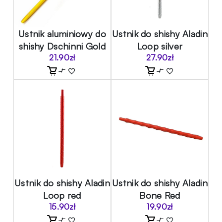
Ustnik aluminiowy do
Ustnik do shishy Aladin
shishy Dschinni Gold
Loop silver
21.90
zł
27.90
zł
Ustnik do shishy Aladin
Ustnik do shishy Aladin
Loop red
Bone Red
15.90
zł
19.90
zł