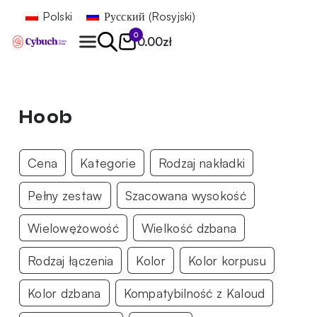
Polski
Русский
(
Rosyjski
)
0
0.00
zł
Znajdź
Hoob
Cena
Kategorie
Rodzaj nakładki
Pełny zestaw
Szacowana wysokość
Wielowężowość
Wielkość dzbana
Rodzaj łączenia
Kolor
Kolor korpusu
Kolor dzbana
Kompatybilność z Kaloud