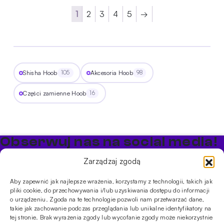
1
2
3
4
5
→
Shisha Hoob
Akcesoria Hoob
105
98
Części zamienne Hoob
16
Obserwuj nas na social media!
Bądź na bieżąco z promocjami i nowościami w sklepie
Zarządzaj zgodą
Cybuch Shisha
Aby zapewnić jak najlepsze wrażenia, korzystamy z technologii, takich jak
pliki cookie, do przechowywania i/lub uzyskiwania dostępu do informacji
PRODUKTY
o urządzeniu. Zgoda na te technologie pozwoli nam przetwarzać dane,
takie jak zachowanie podczas przeglądania lub unikalne identyfikatory na
Shishe
Cybuchy
Tytonie
Rozpalanie
tej stronie. Brak wyrażenia zgody lub wycofanie zgody może niekorzystnie