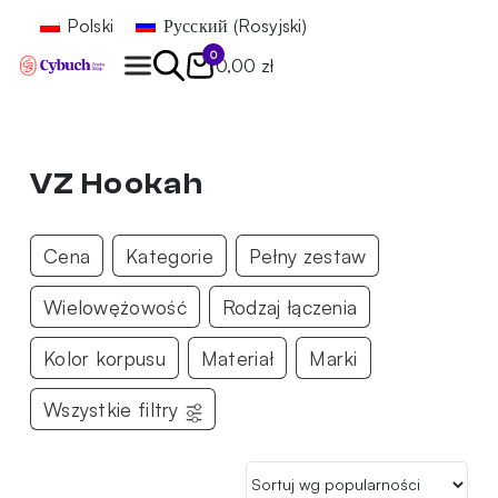
Polski
Русский
(
Rosyjski
)
0
0,00 zł
Znajdź
VZ Hookah
Cena
Kategorie
Pełny zestaw
Wielowężowość
Rodzaj łączenia
Kolor korpusu
Materiał
Marki
Wszystkie filtry