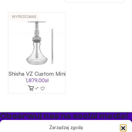
WYPRZEDANE
Shisha VZ Custom Mini
1,879.00
zł
Obserwuj nas na social media!
Bądź na bieżąco z promocjami i nowościami w sklepie
Zarządzaj zgodą
Cybuch Shisha