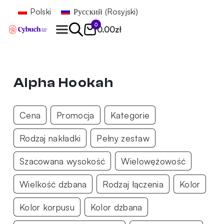
Polski
Русский
(
Rosyjski
)
0
0.00
zł
Znajdź
Alpha Hookah
Cena
Promocja
Kategorie
Rodzaj nakładki
Pełny zestaw
Szacowana wysokość
Wielowężowość
Wielkość dzbana
Rodzaj łączenia
Kolor
Kolor korpusu
Kolor dzbana