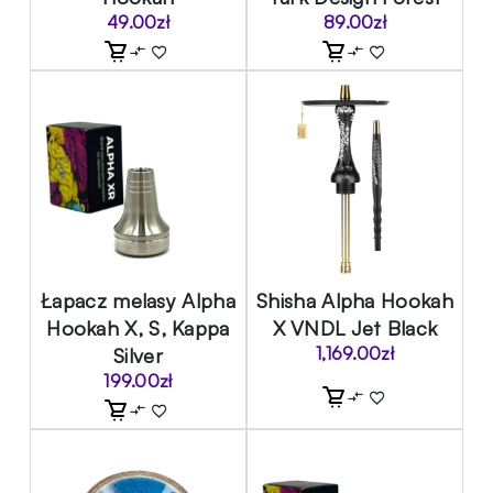
49.00
zł
89.00
zł
Łapacz melasy Alpha
Shisha Alpha Hookah
Hookah X, S, Kappa
X VNDL Jet Black
Silver
1,169.00
zł
199.00
zł