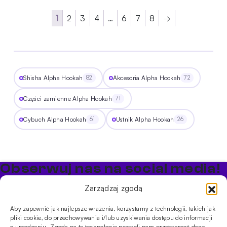
1
2
3
4
…
6
7
8
→
Shisha Alpha Hookah
Akcesoria Alpha Hookah
82
72
Części zamienne Alpha Hookah
71
Cybuch Alpha Hookah
Ustnik Alpha Hookah
61
26
Obserwuj nas na social media!
Bądź na bieżąco z promocjami i nowościami w sklepie
Zarządzaj zgodą
Cybuch Shisha
Aby zapewnić jak najlepsze wrażenia, korzystamy z technologii, takich jak
pliki cookie, do przechowywania i/lub uzyskiwania dostępu do informacji
o urządzeniu. Zgoda na te technologie pozwoli nam przetwarzać dane,