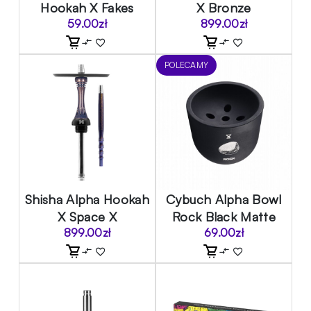
Hookah X Fakes
X Bronze
59.00
zł
899.00
zł
POLECAMY
Shisha Alpha Hookah
Cybuch Alpha Bowl
X Space X
Rock Black Matte
899.00
zł
69.00
zł