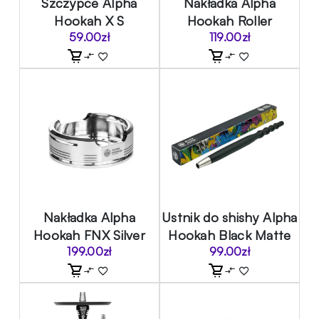
Szczypce Alpha
Nakładka Alpha
Hookah X S
Hookah Roller
59.00
zł
119.00
zł
Nakładka Alpha
Ustnik do shishy Alpha
Hookah FNX Silver
Hookah Black Matte
199.00
zł
99.00
zł