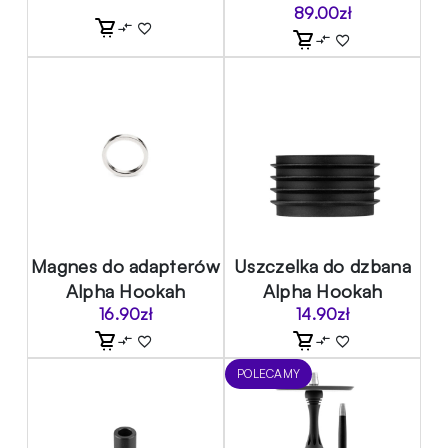
89.00
zł
Magnes do adapterów
Uszczelka do dzbana
Alpha Hookah
Alpha Hookah
16.90
zł
14.90
zł
POLECAMY