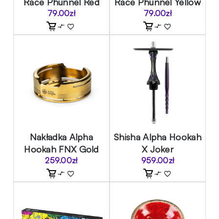
Race Phunnel Red
Race Phunnel Yellow
79.00
zł
79.00
zł
Nakładka Alpha
Shisha Alpha Hookah
Hookah FNX Gold
X Joker
259.00
zł
959.00
zł