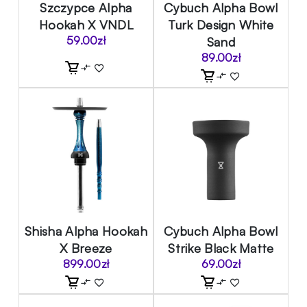
Szczypce Alpha
Cybuch Alpha Bowl
Hookah X VNDL
Turk Design White
59.00
zł
Sand
89.00
zł
Shisha Alpha Hookah
Cybuch Alpha Bowl
X Breeze
Strike Black Matte
899.00
zł
69.00
zł