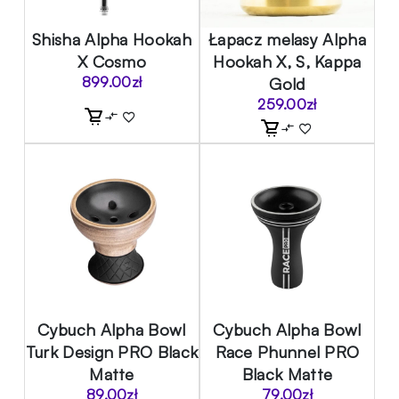
Shisha Alpha Hookah
Łapacz melasy Alpha
X Cosmo
Hookah X, S, Kappa
899.00
zł
Gold
259.00
zł
Cybuch Alpha Bowl
Cybuch Alpha Bowl
Turk Design PRO Black
Race Phunnel PRO
Matte
Black Matte
89.00
zł
79.00
zł