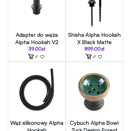
Adapter do węża
Shisha Alpha Hookah
Alpha Hookah V2
X Black Matte
39.00
zł
899.00
zł
Wąż silikonowy Alpha
Cybuch Alpha Bowl
Hookah
Turk Design Forest