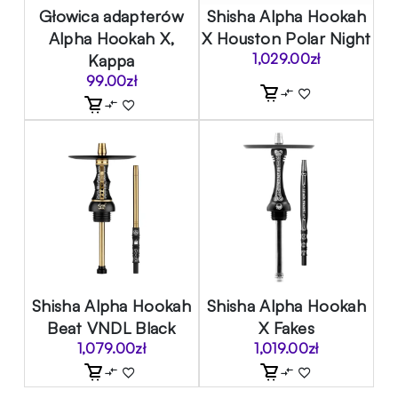
Głowica adapterów
Shisha Alpha Hookah
Alpha Hookah X,
X Houston Polar Night
Kappa
1,029.00
zł
99.00
zł
Shisha Alpha Hookah
Shisha Alpha Hookah
Beat VNDL Black
X Fakes
1,079.00
zł
1,019.00
zł