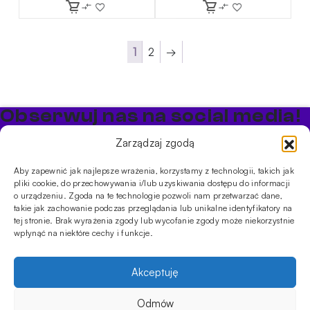
1
2
→
Obserwuj nas na social media!
Bądź na bieżąco z promocjami i nowościami w sklepie
Zarządzaj zgodą
Cybuch Shisha
Aby zapewnić jak najlepsze wrażenia, korzystamy z technologii, takich jak
pliki cookie, do przechowywania i/lub uzyskiwania dostępu do informacji
PRODUKTY
o urządzeniu. Zgoda na te technologie pozwoli nam przetwarzać dane,
takie jak zachowanie podczas przeglądania lub unikalne identyfikatory na
Shishe
Cybuchy
Tytonie
Rozpalanie
tej stronie. Brak wyrażenia zgody lub wycofanie zgody może niekorzystnie
INFORMACJE
wpłynąć na niektóre cechy i funkcje.
Promocje
Dostawa
Płatności
FAQ
Regulamin sklepu
Polityka
prywatności
Akceptuję
Usługi
Oferta hurtowa
Sklep
Szkolenia
Eventy
Odmów