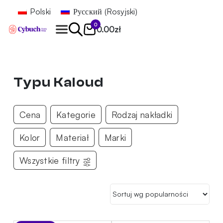
Polski
Русский
(
Rosyjski
)
0
0.00
zł
Znajdź
Typu Kaloud
Cena
Kategorie
Rodzaj nakładki
Kolor
Materiał
Marki
Wszystkie filtry