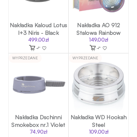
Nakładka Kaloud Lotus
Nakładka AO 912
I+3 Niris - Black
Stalowa Rainbow
499.00
zł
149.00
zł
WYPRZEDANE
WYPRZEDANE
Nakładka Dschinni
Nakładka WD Hookah
Smokebox nr.1 Violet
Steel
74.90
zł
109.00
zł