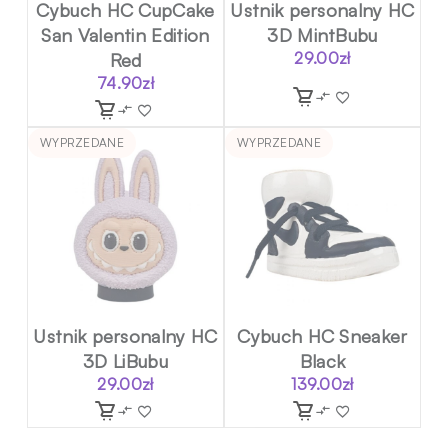
Cybuch HC CupCake
Ustnik personalny HC
San Valentin Edition
3D MintBubu
Red
29.00
zł
74.90
zł
WYPRZEDANE
WYPRZEDANE
Ustnik personalny HC
Cybuch HC Sneaker
3D LiBubu
Black
29.00
zł
139.00
zł