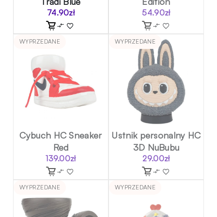
Tradi Blue
Edition
74.90
zł
54.90
zł
WYPRZEDANE
WYPRZEDANE
Cybuch HC Sneaker
Ustnik personalny HC
Red
3D NuBubu
139.00
zł
29.00
zł
WYPRZEDANE
WYPRZEDANE