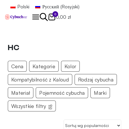
Polski
Русский
(
Rosyjski
)
0
0,00 zł
Znajdź
HC
Cena
Kategorie
Kolor
Kompatybilność z Kaloud
Rodzaj cybucha
Materiał
Pojemność cybucha
Marki
Wszystkie filtry