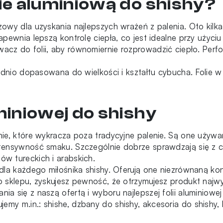
ie aluminiową do shishy?
zowy dla uzyskania najlepszych wrażeń z palenia. Oto ki
apewnia lepszą kontrolę ciepła, co jest idealne przy użyciu
acz do folii, aby równomiernie rozprowadzić ciepło. Perf
wiednio dopasowana do wielkości i kształtu cybucha. Folie
miniowej do shishy
anie, które wykracza poza tradycyjne palenie. Są one uży
tensywność smaku. Szczególnie dobrze sprawdzają się z c
w tureckich i arabskich.
dla każdego miłośnika shishy. Oferują one niezrównaną kont
o sklepu, zyskujesz pewność, że otrzymujesz produkt najwy
 się z naszą ofertą i wyboru najlepszej folii aluminiowej 
ujemy m.in.:
shishe
,
dzbany do shishy
,
akcesoria do shishy
,