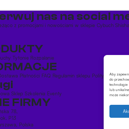
erwuj nas na social me
eżąco z promocjami i nowościami w sklepie Cybuch Shish
ODUKTY
buchy
Tytonie
Rozpalanie
FORMACJE
Aby zapewnić
Dostawa
Płatności
FAQ
Regulamin sklepu
Polityka prywatn
do przechow
ugi
technologie
lub unikalne
rtowa
Sklep
Szkolenia
Eventy
może niekorz
E FIRMY
ońska 78,
Ak
lok. P13
rszawa, Polska