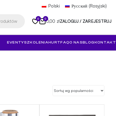
Polski
Русский
(
Rosyjski
)
0
0
0,00 zł
ZALOGUJ / ZAREJESTRUJ
EVENTY
SZKOLENIA
HURT
FAQ
O NAS
BLOG
KONTAKT