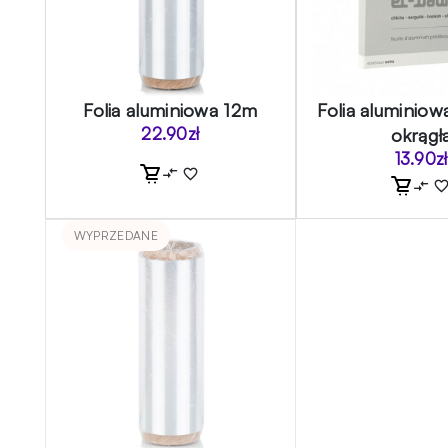
Folia aluminiowa 12m
Folia aluminiow
22.90
zł
okrągł
13.90
zł
WYPRZEDANE