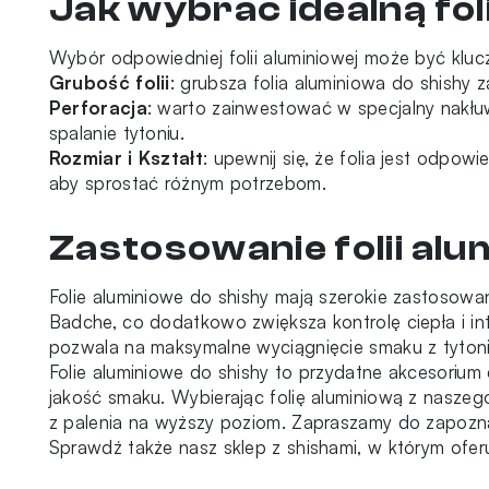
Jak wybrać idealną fol
Wybór odpowiedniej folii aluminiowej może być kluc
Grubość folii
: grubsza folia aluminiowa do shishy z
Perforacja
: warto zainwestować w specjalny nakłuw
spalanie tytoniu.
Rozmiar i Kształt
: upewnij się, że folia jest odpo
aby sprostać różnym potrzebom.
Zastosowanie folii alu
Folie aluminiowe do shishy mają szerokie zastosow
Badche, co dodatkowo zwiększa kontrolę ciepła i in
pozwala na maksymalne wyciągnięcie smaku z tytonió
Folie aluminiowe do shishy to przydatne akcesorium 
jakość smaku. Wybierając folię aluminiową z naszeg
z palenia na wyższy poziom. Zapraszamy do zapoznania
Sprawdź także nasz
sklep z shishami
, w którym ofer