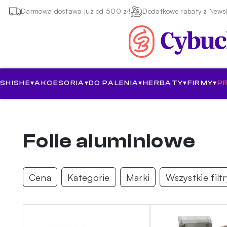
Darmowa dostawa już od 500 zł!
Dodatkowe rabaty z Newsl
SHISHE
▾
AKCESORIA
▾
DO PALENIA
▾
HERBATY
▾
FIRMY
▾
P
Folie aluminiowe
Cena
Kategorie
Marki
Wszystkie filt