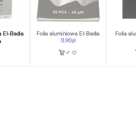
a El-Badia
Folia aluminiowa El-Badia
Folia al
a
11.90
zł