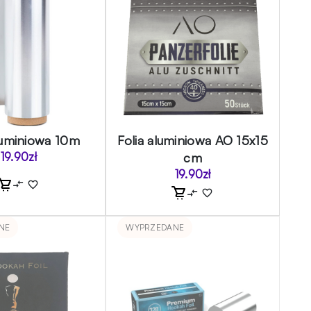
aluminiowa 10m
Folia aluminiowa AO 15x15
19.90
zł
cm
19.90
zł
NE
WYPRZEDANE