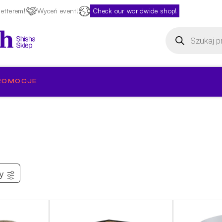
etterem!
Wyceń event!
Check our worldwide shop!
Wyszukiwarka
produktów
ROMOCJE
ry