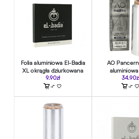
Folia aluminiowa El-Badia
AO Pancerna
XL okrągła dziurkowana
aluminiow
9.90
zł
34.90
z