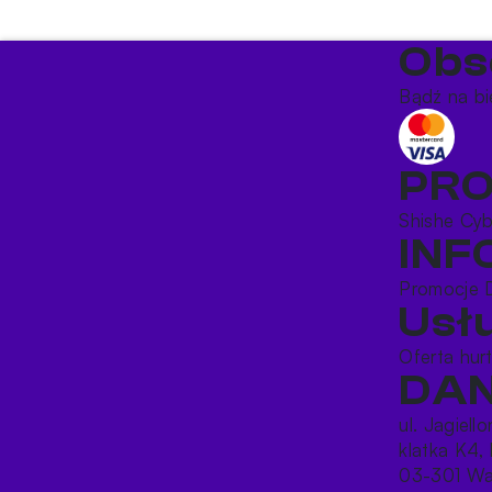
Obs
Bądź na bi
PR
Shishe
Cy
IN
Promocje
Usł
Oferta hu
DAN
ul. Jagiell
klatka K4, 
03-301 Wa