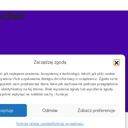
dia!
a
Zarządzaj zgodą
 jak najlepsze wrażenia, korzystamy z technologii, takich jak pliki cookie,
ości
ywania i/lub uzyskiwania dostępu do informacji o urządzeniu. Zgoda na te
 pozwoli nam przetwarzać dane, takie jak zachowanie podczas przeglądania
 identyfikatory na tej stronie. Brak wyrażenia zgody lub wycofanie zgody
ystnie wpłynąć na niektóre cechy i funkcje.
ceptuję
Odmów
Zobacz preferencje
Polityka plików cookies
Polityka prywatności