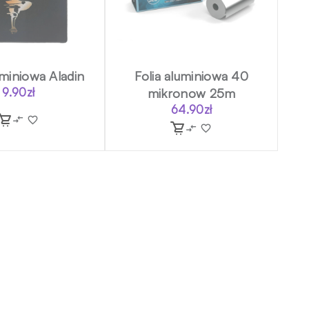
uminiowa Aladin
Folia aluminiowa 40
9.90
zł
mikronow 25m
64.90
zł