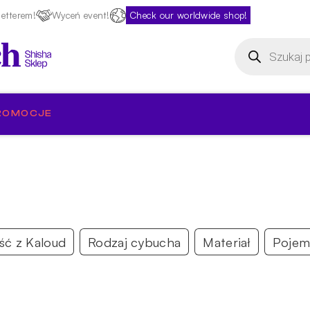
etterem!
Wyceń event!
Check our worldwide shop!
Wyszukiwarka
produktów
ROMOCJE
ść z Kaloud
Rodzaj cybucha
Materiał
Pojem