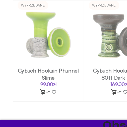
WYPRZEDANE
WYPRZEDANE
Cybuch Hookain Phunnel
Cybuch Hook
Slime
80ft Dark
99.00
zł
169.00
z
Obs