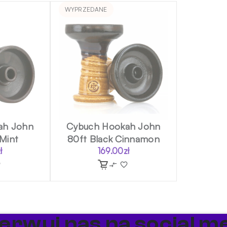
WYPRZEDANE
ah John
Cybuch Hookah John
 Mint
80ft Black Cinnamon
ł
169.00
zł
erwuj nas na social me