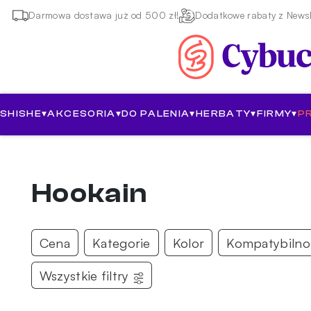
Darmowa dostawa już od 500 zł!
Dodatkowe rabaty z Newsl
SHISHE
▾
AKCESORIA
▾
DO PALENIA
▾
HERBATY
▾
FIRMY
▾
P
Hookain
Cena
Kategorie
Kolor
Kompatybilno
Wszystkie filtry