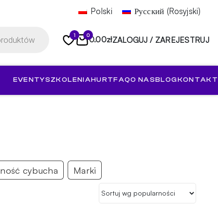
Polski
Русский
(
Rosyjski
)
1
0
0.00
zł
ZALOGUJ / ZAREJESTRUJ
EVENTY
SZKOLENIA
HURT
FAQ
O NAS
BLOG
KONTAKT
ność cybucha
Marki