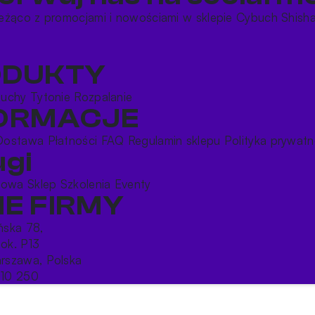
eżąco z promocjami i nowościami w sklepie Cybuch Shish
ODUKTY
buchy
Tytonie
Rozpalanie
FORMACJE
Dostawa
Płatności
FAQ
Regulamin sklepu
Polityka prywatn
ugi
rtowa
Sklep
Szkolenia
Eventy
E FIRMY
ońska 78,
lok. P13
rszawa, Polska
10 250