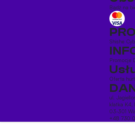
Bądź na bi
PR
Shishe
Cy
IN
Promocje
Usł
Oferta hu
DAN
ul. Jagiell
klatka K4, 
03-301 Wa
+48 730 0