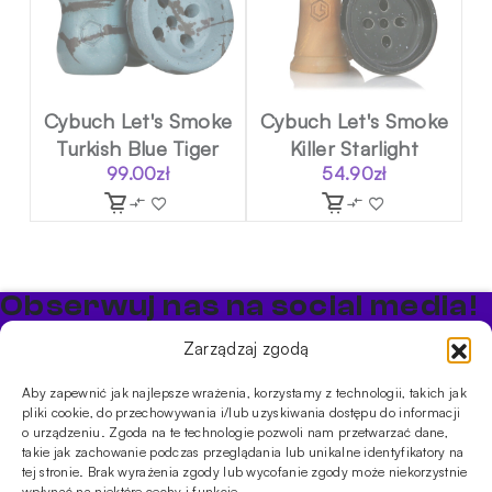
Cybuch Let's Smoke
Cybuch Let's Smoke
Turkish Blue Tiger
Killer Starlight
99.00
zł
54.90
zł
Obserwuj nas na social media!
Bądź na bieżąco z promocjami i nowościami w sklepie
Zarządzaj zgodą
Cybuch Shisha
Aby zapewnić jak najlepsze wrażenia, korzystamy z technologii, takich jak
pliki cookie, do przechowywania i/lub uzyskiwania dostępu do informacji
PRODUKTY
o urządzeniu. Zgoda na te technologie pozwoli nam przetwarzać dane,
takie jak zachowanie podczas przeglądania lub unikalne identyfikatory na
Shishe
Cybuchy
Tytonie
Rozpalanie
tej stronie. Brak wyrażenia zgody lub wycofanie zgody może niekorzystnie
INFORMACJE
wpłynąć na niektóre cechy i funkcje.