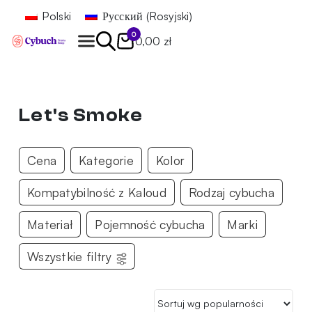
Polski
Русский
(
Rosyjski
)
0
0,00 zł
Znajdź
Let's Smoke
Cena
Kategorie
Kolor
Kompatybilność z Kaloud
Rodzaj cybucha
Materiał
Pojemność cybucha
Marki
Wszystkie filtry