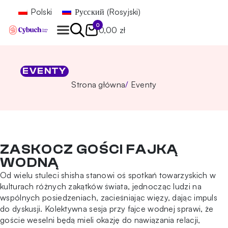
Polski
Русский
(
Rosyjski
)
0
0,00 zł
Znajdź
EVENTY
Strona główna
Eventy
ZASKOCZ GOŚCI FAJKĄ
WODNĄ
Od wielu stuleci shisha stanowi oś spotkań towarzyskich w
kulturach różnych zakątków świata, jednocząc ludzi na
wspólnych posiedzeniach, zacieśniając więzy, dając impuls
do dyskusji. Kolektywna sesja przy fajce wodnej sprawi, że
goście weselni będą mieli okazję do nawiązania relacji,