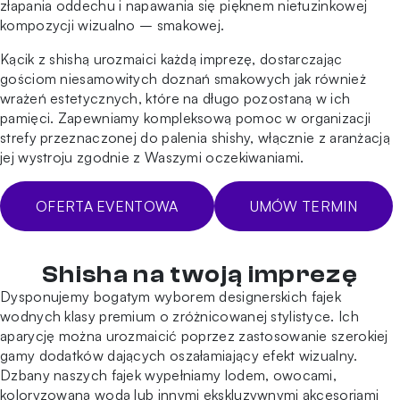
złapania oddechu i napawania się pięknem nietuzinkowej
kompozycji wizualno – smakowej.
Kącik z shishą urozmaici każdą imprezę, dostarczając
gościom niesamowitych doznań smakowych jak również
wrażeń estetycznych, które na długo pozostaną w ich
pamięci. Zapewniamy kompleksową pomoc w organizacji
strefy przeznaczonej do palenia shishy, włącznie z aranżacją
jej wystroju zgodnie z Waszymi oczekiwaniami.
OFERTA EVENTOWA
UMÓW TERMIN
Shisha na twoją imprezę
Dysponujemy bogatym wyborem designerskich fajek
wodnych klasy premium o zróżnicowanej stylistyce. Ich
aparycję można urozmaicić poprzez zastosowanie szerokiej
gamy dodatków dających oszałamiający efekt wizualny.
Dzbany naszych fajek wypełniamy lodem, owocami,
koloryzowaną wodą lub innymi ekskluzywnymi akcesoriami