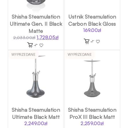
Shisha Steamulation
Ustnik Steamulation
Ultimate Gen. II Black
Carbon Black Gloss
Matte
169.00
zł
zł
1,728.05
zł
2,033.00
Pierwotna
Aktualna
cena
cena
wynosiła:
wynosi:
WYPRZEDANE
WYPRZEDANE
2,033.00zł.
1,728.05zł.
Shisha Steamulation
Shisha Steamulation
Ultimate Black Matt
ProX III Black Matt
2,249.00
zł
2,259.00
zł