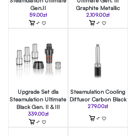
Steamulation Ultimate
Ultimate Gen. III
Gen.II
Graphite Metallic
59.00
zł
2,109.00
zł
Upgrade Set dla
Steamulation Cooling
Steamulation Ultimate
Diffusor Carbon Black
Black Gen. II & III
279.00
zł
339.00
zł