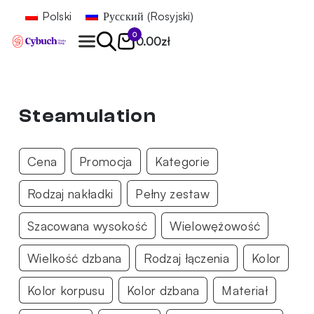
Polski
Русский
(
Rosyjski
)
0
0.00
zł
Znajdź
Steamulation
Cena
Promocja
Kategorie
Rodzaj nakładki
Pełny zestaw
Szacowana wysokość
Wielowężowość
Wielkość dzbana
Rodzaj łączenia
Kolor
Kolor korpusu
Kolor dzbana
Materiał