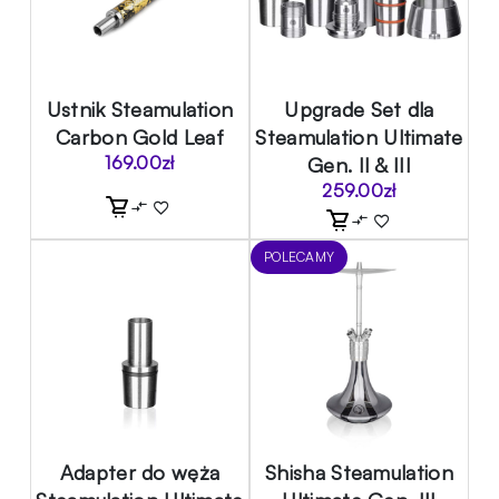
Ustnik Steamulation
Upgrade Set dla
Carbon Gold Leaf
Steamulation Ultimate
169.00
zł
Gen. II & III
259.00
zł
POLECAMY
Adapter do węża
Shisha Steamulation