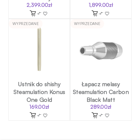
2,399.00
zł
1,899.00
zł
WYPRZEDANE
WYPRZEDANE
Ustnik do shishy
Łapacz melasy
Steamulation Konus
Steamulation Carbon
One Gold
Black Matt
169.00
zł
289.00
zł