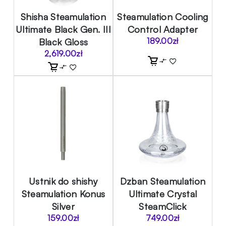
Shisha Steamulation
Steamulation Cooling
Ultimate Black Gen. III
Control Adapter
Black Gloss
189.00
zł
2,619.00
zł
Ustnik do shishy
Dzban Steamulation
Steamulation Konus
Ultimate Crystal
Silver
SteamClick
159.00
zł
749.00
zł