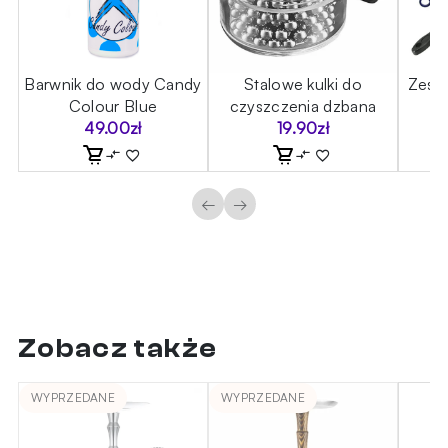
e
Barwnik do wody Candy
Stalowe kulki do
Zest
t
Colour Blue
czyszczenia dzbana
49.00
zł
19.90
zł
←
→
Zobacz także
WYPRZEDANE
WYPRZEDANE