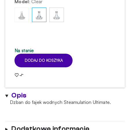
Model
:
Clear
Na stanie
DODAJ DO KOSZYKA
ilość
Dzban
Steamulation
Ultimate
Clear
Opis
SteamClick
Dzban do fajek wodnych Steamulation Ultimate.
Dodatkowe informacje