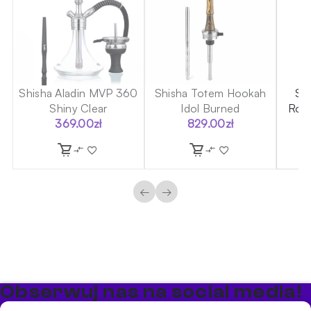
70
Shisha Aladin MVP 360
Shisha Totem Hookah
Sh
Shiny Clear
Idol Burned
Rock
369.00
zł
829.00
zł
←
→
Obserwuj nas na social media!
Bądź na bieżąco z promocjami i nowościami w sklepie