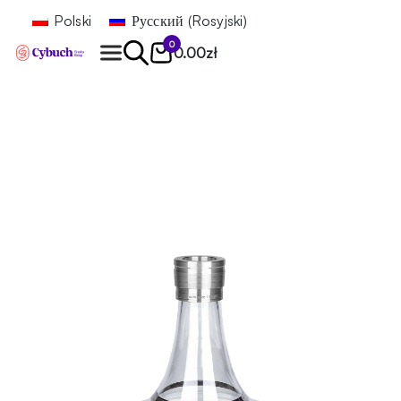
Polski
Русский
(
Rosyjski
)
0
0.00
zł
Znajdź