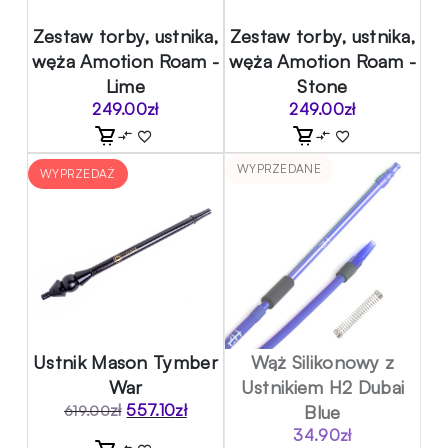
Zestaw torby, ustnika,
Zestaw torby, ustnika,
węża Amotion Roam -
węża Amotion Roam -
Lime
Stone
249.00
zł
249.00
zł
WYPRZEDANE
WYPRZEDAŻ
Ustnik Mason Tymber
Wąż Silikonowy z
War
Ustnikiem H2 Dubai
zł
557.10
zł
Blue
619.00
Pierwotna
Aktualna
34.90
zł
cena
cena