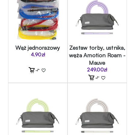
Wąż jednorazowy
Zestaw torby, ustnika,
4.90
zł
węża Amotion Roam -
Mauve
249.00
zł