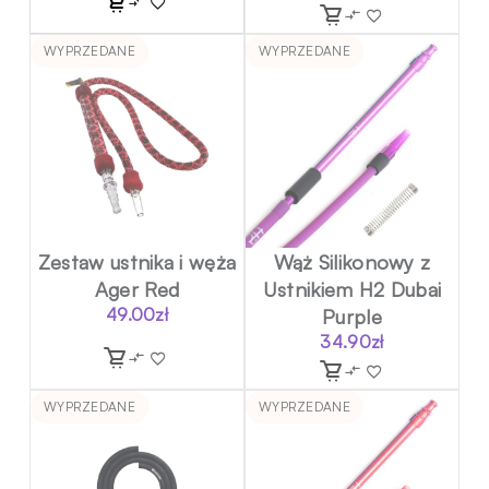
wynosiła:
wynosi:
619.00zł.
557.10zł.
WYPRZEDANE
WYPRZEDANE
Zestaw ustnika i węża
Wąż Silikonowy z
Ager Red
Ustnikiem H2 Dubai
49.00
zł
Purple
34.90
zł
WYPRZEDANE
WYPRZEDANE