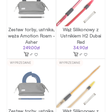
Zestaw torby, ustnika,
Wąż Silikonowy z
węża Amotion Roam -
Ustnikiem H2 Dubai
Asher
Red
249.00
zł
34.90
zł
WYPRZEDANE
WYPRZEDANE
Zestaw torby, ustnika,
Wąż Silikonowy z