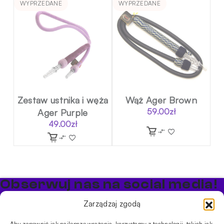
WYPRZEDANE
WYPRZEDANE
Zestaw ustnika i węża
Wąż Ager Brown
Ager Purple
59.00
zł
49.00
zł
Obserwuj nas na social media!
Bądź na bieżąco z promocjami i nowościami w sklepie
Zarządzaj zgodą
Cybuch Shisha
Aby zapewnić jak najlepsze wrażenia, korzystamy z technologii, takich jak