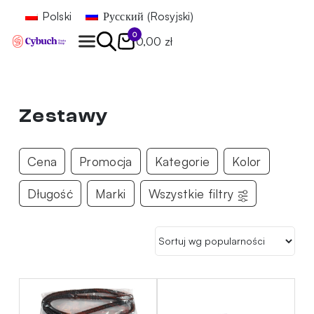
Polski
Русский
(
Rosyjski
)
0
0,00 zł
Znajdź
Zestawy
Cena
Promocja
Kategorie
Kolor
Długość
Marki
Wszystkie filtry