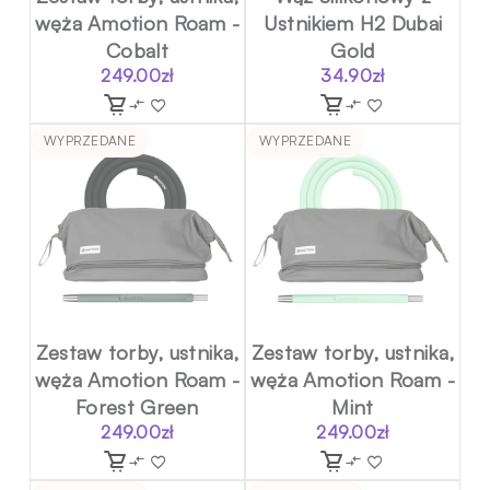
węża Amotion Roam -
Ustnikiem H2 Dubai
Cobalt
Gold
249.00
zł
34.90
zł
WYPRZEDANE
WYPRZEDANE
Zestaw torby, ustnika,
Zestaw torby, ustnika,
węża Amotion Roam -
węża Amotion Roam -
Forest Green
Mint
249.00
zł
249.00
zł