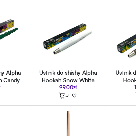
hy Alpha
Ustnik do shishy Alpha
Ustnik 
n Candy
Hookah Snow White
Hook
ł
99.00
zł