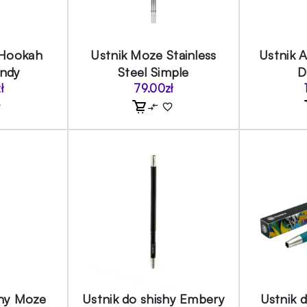
 Hookah
Ustnik Moze Stainless
Ustnik 
andy
Steel Simple
D
ł
79.00
zł
shy Moze
Ustnik do shishy Embery
Ustnik 