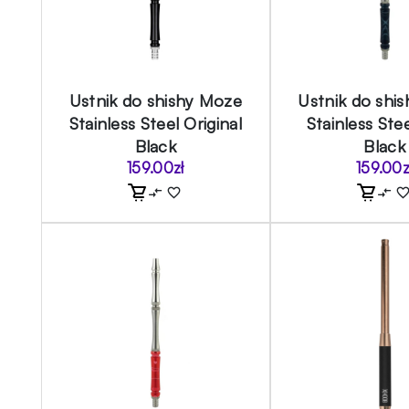
Ustnik do shishy Moze
Ustnik do shi
Stainless Steel Original
Stainless Ste
Black
Black
159.00
zł
159.00
z