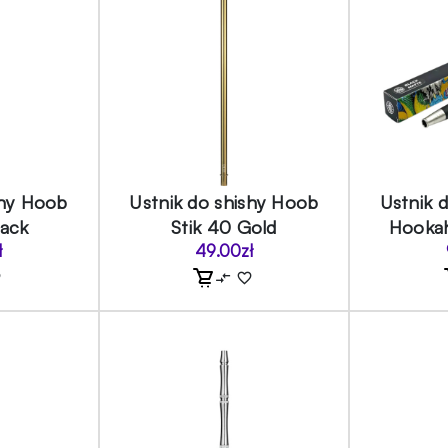
shy Hoob
Ustnik do shishy Hoob
Ustnik 
lack
Stik 40 Gold
Hookah
ł
49.00
zł