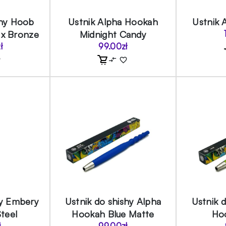
shy Hoob
Ustnik Alpha Hookah
Ustnik 
 x Bronze
Midnight Candy
ł
99.00
zł
hy Embery
Ustnik do shishy Alpha
Ustnik 
Steel
Hookah Blue Matte
Ho
ł
99.00
zł