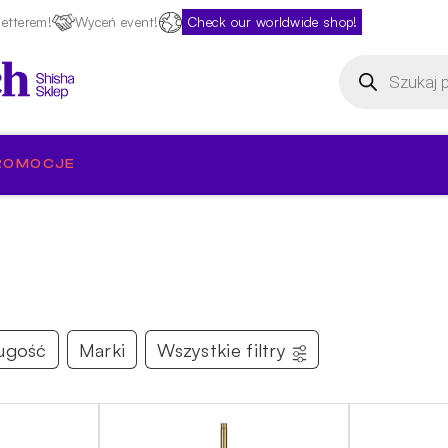
etterem!
Wyceń event!
Check our worldwide shop!
Wyszukiwarka
produktów
ROMOCJE
ugość
Marki
Wszystkie filtry