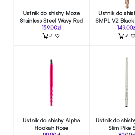
Ustnik do shishy Moze
Ustnik do shi
Stainless Steel Wavy Red
SMPL V2 Black
159.00
zł
149.00
z
Ustnik do shishy Alpha
Ustnik do shis
Hookah Rose
Slim Pike 
99.00
zł
89.00
z