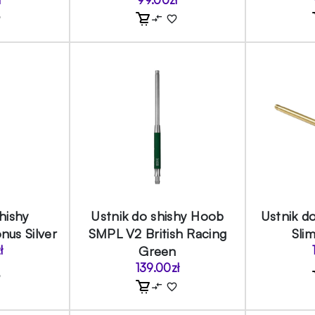
hishy
Ustnik do shishy Hoob
Ustnik d
nus Silver
SMPL V2 British Racing
Sli
ł
Green
139.00
zł