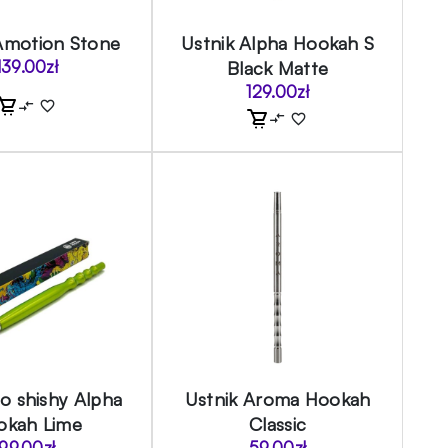
Amotion Stone
Ustnik Alpha Hookah S
139.00
zł
Black Matte
129.00
zł
do shishy Alpha
Ustnik Aroma Hookah
okah Lime
Classic
99.00
zł
59.00
zł