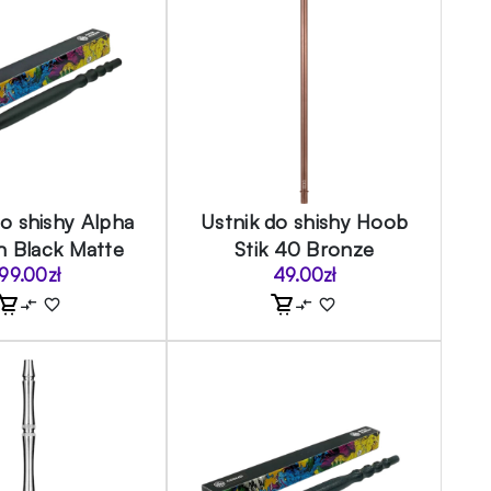
do shishy Alpha
Ustnik do shishy Hoob
 Black Matte
Stik 40 Bronze
99.00
zł
49.00
zł