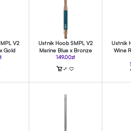
SMPL V2
Ustnik Hoob SMPL V2
Ustnik
x Gold
Marine Blue x Bronze
Wine R
ł
149.00
zł