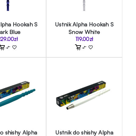
Alpha Hookah S
Ustnik Alpha Hookah S
ark Blue
Snow White
129.00
zł
119.00
zł
do shishy Alpha
Ustnik do shishy Alpha