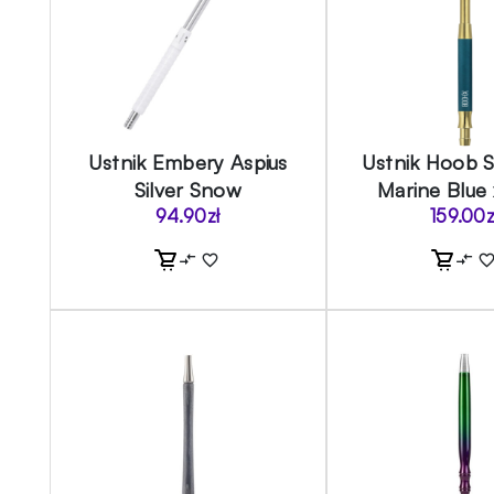
Ustnik Embery Aspius
Ustnik Hoob 
Silver Snow
Marine Blue 
94.90
zł
159.00
z