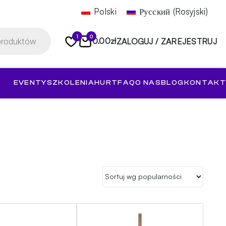
Polski
Русский
(
Rosyjski
)
1
0
0.00
zł
ZALOGUJ / ZAREJESTRUJ
EVENTY
SZKOLENIA
HURT
FAQ
O NAS
BLOG
KONTAKT