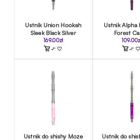
Ustnik Union Hookah
Ustnik Alpha
Sleek Black Silver
Forest C
169.00
zł
109.00
z
Ustnik do shishy Moze
Ustnik do shi