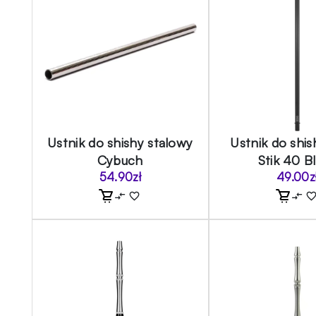
Ustnik do shishy stalowy
Ustnik do shi
Cybuch
Stik 40 B
54.90
zł
49.00
z