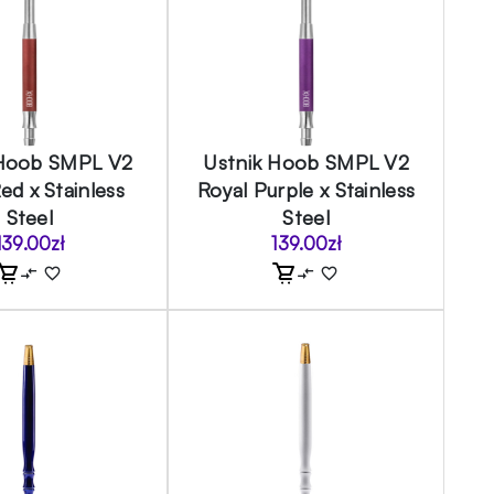
 Hoob SMPL V2
Ustnik Hoob SMPL V2
ed x Stainless
Royal Purple x Stainless
Steel
Steel
139.00
zł
139.00
zł