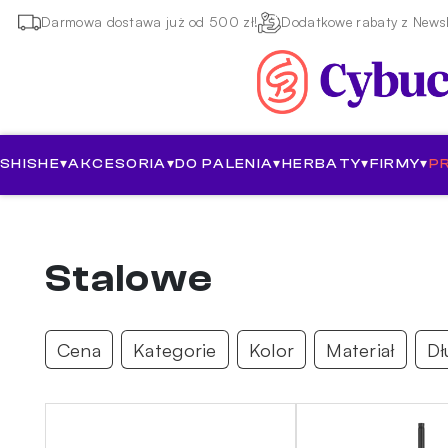
Darmowa dostawa już od 500 zł!
Dodatkowe rabaty z Newsl
SHISHE
▾
AKCESORIA
▾
DO PALENIA
▾
HERBATY
▾
FIRMY
▾
P
Stalowe
Cena
Kategorie
Kolor
Materiał
Dł