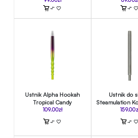
Ustnik Alpha Hookah
Ustnik do s
Tropical Candy
Steamulation Ko
109.00
zł
159.00
z