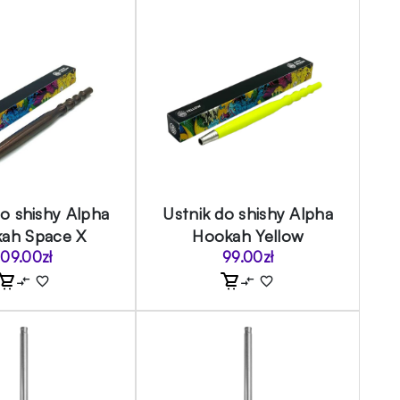
do shishy Alpha
Ustnik do shishy Alpha
ah Space X
Hookah Yellow
109.00
zł
99.00
zł