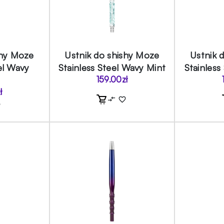
shy Moze
Ustnik do shishy Moze
Ustnik 
el Wavy
Stainless Steel Wavy Mint
Stainless
159.00
zł
ł