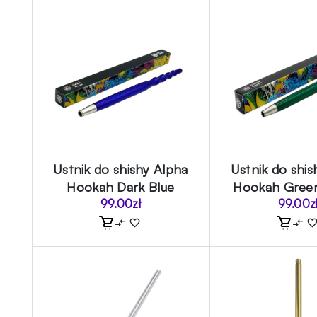
Ustnik do shishy Alpha
Ustnik do shis
Hookah Dark Blue
Hookah Gree
99.00
zł
99.00
z