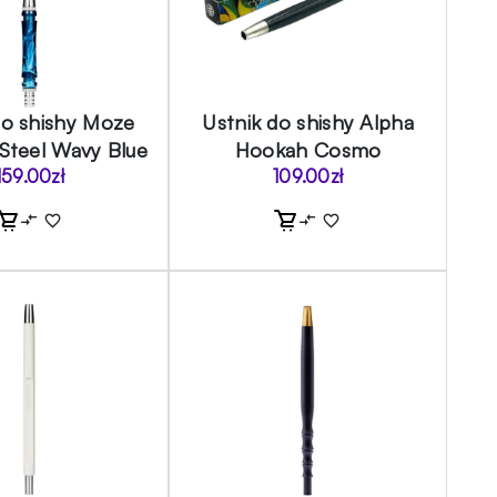
do shishy Moze
Ustnik do shishy Alpha
 Steel Wavy Blue
Hookah Cosmo
159.00
zł
109.00
zł