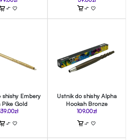
o shishy Embery
Ustnik do shishy Alpha
m Pike Gold
Hookah Bronze
139.00
zł
109.00
zł