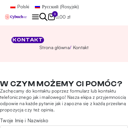
Polski
Русский
(
Rosyjski
)
0
0,00 zł
Znajdź
KONTAKT
Strona główna
Kontakt
W CZYM MOŻEMY CI POMÓC?
Zachęcamy do kontaktu poprzez formularz lub kontaktu
telefonicznego jak i mailowego! Nasza ekipa z przyjemnością
odpowie na każde pytanie jak i zapozna się z każdą przesłaną
propozycją czy też opinią.
Twoje Imię i Nazwisko