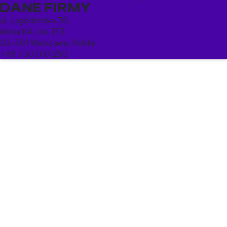
DANE FIRMY
ul. Jagiellońska 78,
klatka K4, lok. P13
03-301 Warszawa, Polska
+48 730 010 250