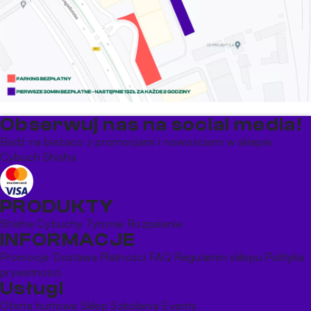
Obserwuj nas na social media!
Bądź na bieżąco z promocjami i nowościami w sklepie
Cybuch Shisha
PRODUKTY
Shishe
Cybuchy
Tytonie
Rozpalanie
INFORMACJE
Promocje
Dostawa
Płatności
FAQ
Regulamin sklepu
Polityka
prywatności
Usługi
Oferta hurtowa
Sklep
Szkolenia
Eventy