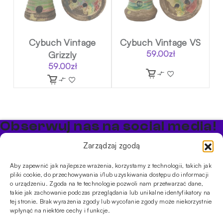
Cybuch Vintage
Cybuch Vintage VS
Grizzly
59.00
zł
59.00
zł
Obserwuj nas na social media!
Bądź na bieżąco z promocjami i nowościami w sklepie
Zarządzaj zgodą
Cybuch Shisha
Aby zapewnić jak najlepsze wrażenia, korzystamy z technologii, takich jak
pliki cookie, do przechowywania i/lub uzyskiwania dostępu do informacji
PRODUKTY
o urządzeniu. Zgoda na te technologie pozwoli nam przetwarzać dane,
takie jak zachowanie podczas przeglądania lub unikalne identyfikatory na
Shishe
Cybuchy
Tytonie
Rozpalanie
tej stronie. Brak wyrażenia zgody lub wycofanie zgody może niekorzystnie
INFORMACJE
wpłynąć na niektóre cechy i funkcje.
Promocje
Dostawa
Płatności
FAQ
Regulamin sklepu
Polityka