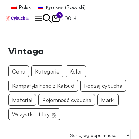
Polski
Русский
(
Rosyjski
)
0
0,00 zł
Znajdź
Vintage
Cena
Kategorie
Kolor
Kompatybilność z Kaloud
Rodzaj cybucha
Materiał
Pojemność cybucha
Marki
Wszystkie filtry