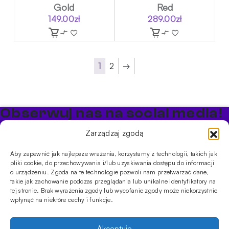
Gold
Red
149.00
zł
289.00
zł
1
2
→
Obserwuj nas na social media!
Bądź na bieżąco z promocjami i nowościami w sklepie
Zarządzaj zgodą
Cybuch Shisha
Aby zapewnić jak najlepsze wrażenia, korzystamy z technologii, takich jak
pliki cookie, do przechowywania i/lub uzyskiwania dostępu do informacji
PRODUKTY
o urządzeniu. Zgoda na te technologie pozwoli nam przetwarzać dane,
takie jak zachowanie podczas przeglądania lub unikalne identyfikatory na
Shishe
Cybuchy
Tytonie
Rozpalanie
tej stronie. Brak wyrażenia zgody lub wycofanie zgody może niekorzystnie
INFORMACJE
wpłynąć na niektóre cechy i funkcje.
Promocje
Dostawa
Płatności
FAQ
Regulamin sklepu
Polityka
prywatności
Akceptuję