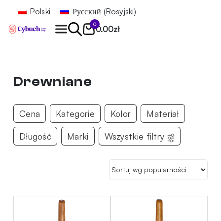
Polski
Русский
(
Rosyjski
)
0
0.00
zł
Znajdź
Drewniane
Cena
Kategorie
Kolor
Materiał
Długość
Marki
Wszystkie filtry