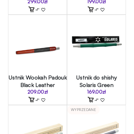
299.00
zł
199.00
zł
Ustnik Wookah Padouk
Ustnik do shishy
Black Leather
Solaris Green
209.00
zł
169.00
zł
WYPRZEDANE