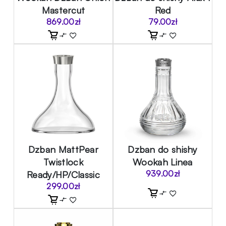
Mastercut
Red
869.00
zł
79.00
zł
Dzban MattPear
Dzban do shishy
Twistlock
Wookah Linea
Ready/HP/Classic
939.00
zł
299.00
zł