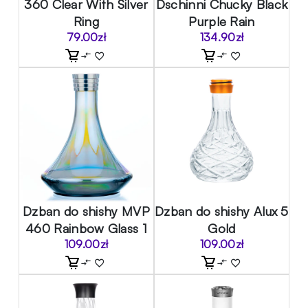
360 Clear With Silver
Dschinni Chucky Black
Ring
Purple Rain
79.00
zł
134.90
zł
Dzban do shishy MVP
Dzban do shishy Alux 5
460 Rainbow Glass 1
Gold
109.00
zł
109.00
zł