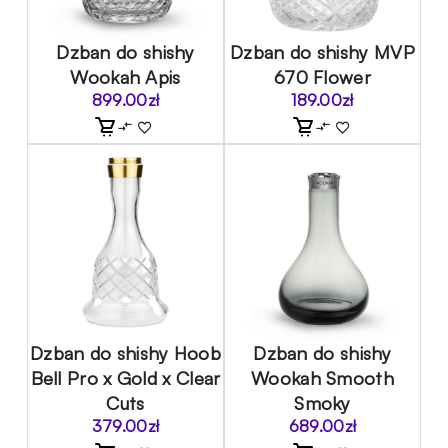
Dzban do shishy
Dzban do shishy MVP
Wookah Apis
670 Flower
899.00
zł
189.00
zł
Dzban do shishy Hoob
Dzban do shishy
Bell Pro x Gold x Clear
Wookah Smooth
Cuts
Smoky
379.00
zł
689.00
zł