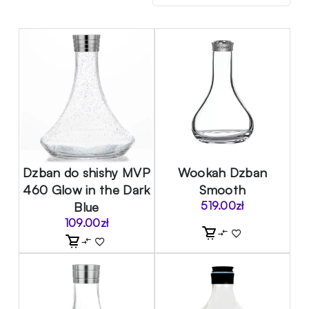
Dzban do shishy MVP
Wookah Dzban
460 Glow in the Dark
Smooth
Blue
519.00
zł
109.00
zł