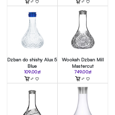
Dzban do shishy Alux 5
Wookah Dzban Mill
Blue
Mastercut
109.00
zł
749.00
zł