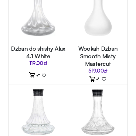
Dzban do shishy Alux
Wookah Dzban
4.1 White
Smooth Misty
119.00
zł
Mastercut
519.00
zł