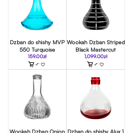
Dzban do shishy MVP
Wookah Dzban Striped
550 Turquoise
Black Mastercut
159.00
zł
1,099.00
zł
Wookah Dzban Onion
Dzban do shishy Alux 1