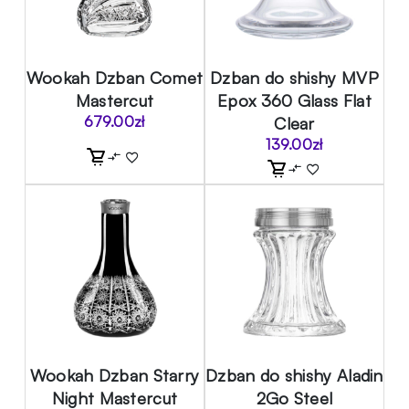
Wookah Dzban Comet
Dzban do shishy MVP
Mastercut
Epox 360 Glass Flat
679.00
zł
Clear
139.00
zł
Wookah Dzban Starry
Dzban do shishy Aladin
Night Mastercut
2Go Steel