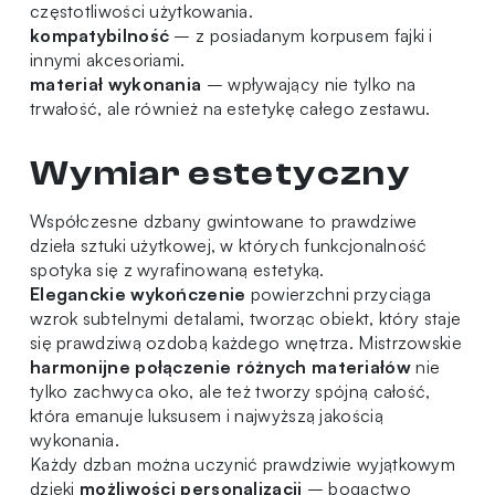
częstotliwości użytkowania.
kompatybilność
– z posiadanym korpusem fajki i
innymi akcesoriami.
materiał wykonania
– wpływający nie tylko na
trwałość, ale również na estetykę całego zestawu.
Wymiar estetyczny
Współczesne dzbany gwintowane to prawdziwe
dzieła sztuki użytkowej, w których funkcjonalność
spotyka się z wyrafinowaną estetyką.
Eleganckie wykończenie
powierzchni przyciąga
wzrok subtelnymi detalami, tworząc obiekt, który staje
się prawdziwą ozdobą każdego wnętrza. Mistrzowskie
harmonijne połączenie
różnych materiałów
nie
tylko zachwyca oko, ale też tworzy spójną całość,
która emanuje luksusem i najwyższą jakością
wykonania.
Każdy dzban można uczynić prawdziwie wyjątkowym
dzięki
możliwości personalizacji
– bogactwo