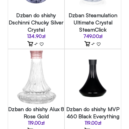
Dzban do shishy
Dzban Steamulation
Dschinni Chucky Silver
Ultimate Crystal
Crystal
SteamClick
134.90
zł
749.00
zł
Dzban do shishy Alux 8
Dzban do shishy MVP
Rose Gold
460 Black Everything
119.00
zł
119.00
zł