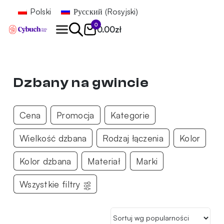
Polski
Русский
(
Rosyjski
)
0
0.00
zł
Znajdź
Dzbany na gwincie
Cena
Promocja
Kategorie
Wielkość dzbana
Rodzaj łączenia
Kolor
Kolor dzbana
Materiał
Marki
Wszystkie filtry