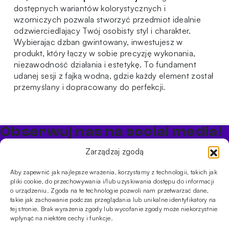
dostępnych wariantów kolorystycznych i
wzorniczych pozwala stworzyć przedmiot idealnie
odzwierciedlający Twój osobisty styl i charakter.
Wybierając dzban gwintowany, inwestujesz w
produkt, który łączy w sobie precyzję wykonania,
niezawodność działania i estetykę. To fundament
udanej sesji z fajką wodną, gdzie każdy element został
przemyślany i dopracowany do perfekcji.
Obserwuj nas na social media!
Bądź na bieżąco z promocjami i nowościami w sklepie
Zarządzaj zgodą
Cybuch Shisha
Aby zapewnić jak najlepsze wrażenia, korzystamy z technologii, takich jak
pliki cookie, do przechowywania i/lub uzyskiwania dostępu do informacji
PRODUKTY
o urządzeniu. Zgoda na te technologie pozwoli nam przetwarzać dane,
takie jak zachowanie podczas przeglądania lub unikalne identyfikatory na
Shishe
Cybuchy
Tytonie
Rozpalanie
tej stronie. Brak wyrażenia zgody lub wycofanie zgody może niekorzystnie
INFORMACJE
wpłynąć na niektóre cechy i funkcje.
Promocje
Dostawa
Płatności
FAQ
Regulamin sklepu
Polityka