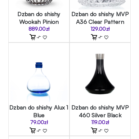
Dzban do shishy
Dzban do shishy MVP
Wookah Pinion
A36 Clear Pattern
889.00
zł
129.00
zł
Dzban do shishy Alux 1
Dzban do shishy MVP
Blue
460 Silver Black
79.00
zł
119.00
zł