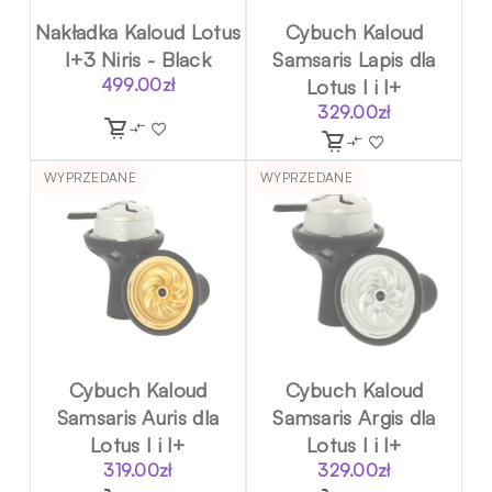
Nakładka Kaloud Lotus
Cybuch Kaloud
I+3 Niris - Black
Samsaris Lapis dla
499.00
zł
Lotus I i I+
329.00
zł
WYPRZEDANE
WYPRZEDANE
Cybuch Kaloud
Cybuch Kaloud
Samsaris Auris dla
Samsaris Argis dla
Lotus I i I+
Lotus I i I+
319.00
zł
329.00
zł