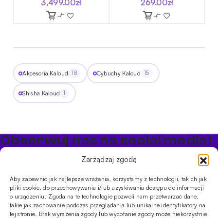
3,499.00
zł
269.00
zł
Akcesoria Kaloud
Cybuchy Kaloud
18
15
Shisha Kaloud
1
Obserwuj nas na social media!
Bądź na bieżąco z promocjami i nowościami w sklepie
Zarządzaj zgodą
Cybuch Shisha
Aby zapewnić jak najlepsze wrażenia, korzystamy z technologii, takich jak
pliki cookie, do przechowywania i/lub uzyskiwania dostępu do informacji
PRODUKTY
o urządzeniu. Zgoda na te technologie pozwoli nam przetwarzać dane,
takie jak zachowanie podczas przeglądania lub unikalne identyfikatory na
Shishe
Cybuchy
Tytonie
Rozpalanie
tej stronie. Brak wyrażenia zgody lub wycofanie zgody może niekorzystnie