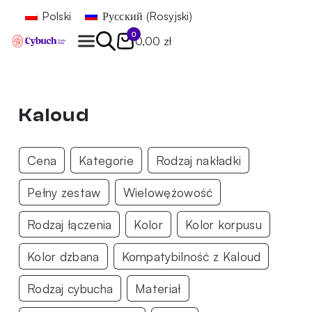
Polski
Русский
(
Rosyjski
)
0
0,00 zł
Znajdź
Kaloud
Cena
Kategorie
Rodzaj nakładki
Pełny zestaw
Wielowężowość
Rodzaj łączenia
Kolor
Kolor korpusu
Kolor dzbana
Kompatybilność z Kaloud
Rodzaj cybucha
Materiał