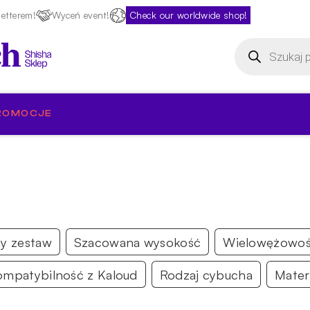
etterem!
Wyceń event!
Check our worldwide shop!
Wyszukiwarka
produktów
ROMOCJE
ny zestaw
Szacowana wysokość
Wielowężowo
ompatybilność z Kaloud
Rodzaj cybucha
Mater