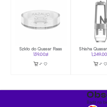
Szkło do Quasar Raas
Shisha Quasar
139.00
zł
1,249.0
Obs
Bądź na bi