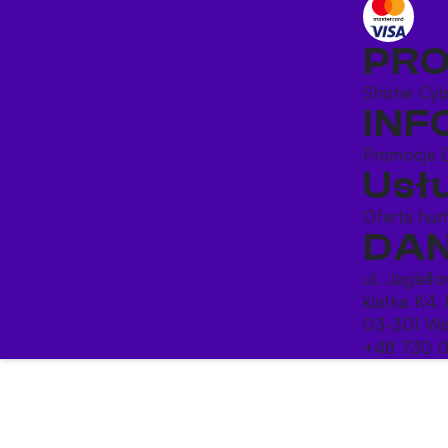
PR
Shishe
Cy
IN
Promocje
Usł
Oferta hu
DAN
ul. Jagiell
klatka K4, 
03-301 Wa
+48 730 0