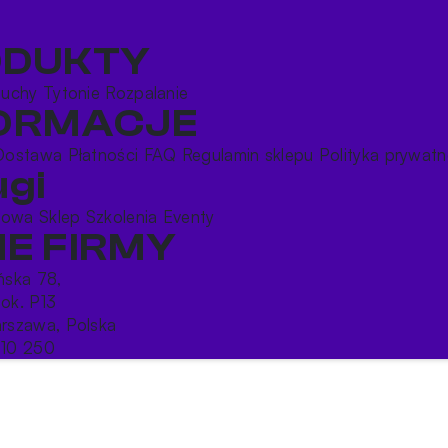
ODUKTY
buchy
Tytonie
Rozpalanie
FORMACJE
Dostawa
Płatności
FAQ
Regulamin sklepu
Polityka prywatn
ugi
rtowa
Sklep
Szkolenia
Eventy
E FIRMY
ońska 78,
lok. P13
rszawa, Polska
10 250