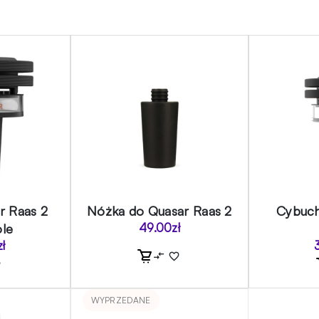
r Raas 2
Nóżka do Quasar Raas 2
Cybuch
ole
49.00
zł
zł
WYPRZEDANE