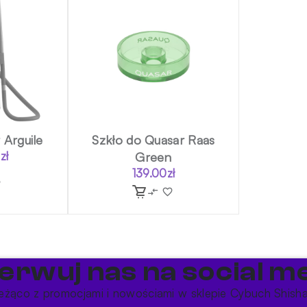
 Arguile
Szkło do Quasar Raas
0
zł
Green
139.00
zł
erwuj nas na social me
eżąco z promocjami i nowościami w sklepie Cybuch Shish