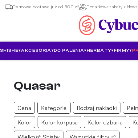
Darmowa dostawa już od 500 zł!
Dodatkowe rabaty z Newsl
SHISHE
▾
AKCESORIA
▾
DO PALENIA
▾
HERBATY
▾
FIRMY
▾
P
Quasar
Cena
Kategorie
Rodzaj nakładki
Peł
Kolor
Kolor korpusu
Kolor dzbana
K
Wielkość Shishy
Wszystkie filtry