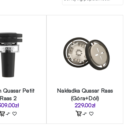
 Quasar Petit
Nakładka Quasar Raas
Raas 2
(Góra+Dół)
309.00
zł
229.00
zł