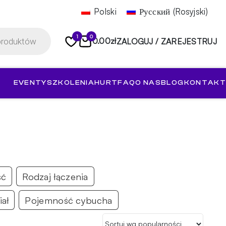
Polski
Русский
(
Rosyjski
)
1
0
0.00
zł
ZALOGUJ / ZAREJESTRUJ
EVENTY
SZKOLENIA
HURT
FAQ
O NAS
BLOG
KONTAKT
ść
Rodzaj łączenia
iał
Pojemność cybucha