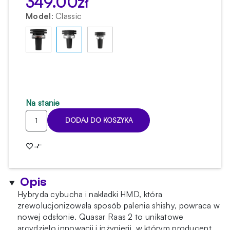
349.00
zł
Model
:
Classic
Na stanie
ilość
DODAJ DO KOSZYKA
Cybuch
Quasar
Raas
2
Opis
Hybryda cybucha i nakładki HMD, która
zrewolucjonizowała sposób palenia shishy, powraca w
nowej odsłonie. Quasar Raas 2 to unikatowe
arcydzieło innowacji i inżynierii, w którym producent