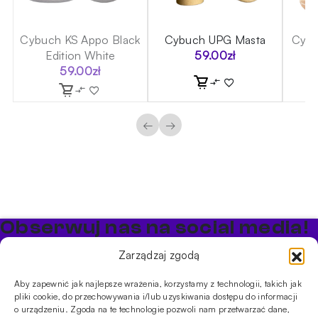
is
Cybuch KS Appo Black
Cybuch UPG Masta
Cybu
Edition White
59.00
zł
59.00
zł
←
→
Obserwuj nas na social media!
Bądź na bieżąco z promocjami i nowościami w sklepie
Zarządzaj zgodą
Cybuch Shisha
Aby zapewnić jak najlepsze wrażenia, korzystamy z technologii, takich jak
pliki cookie, do przechowywania i/lub uzyskiwania dostępu do informacji
PRODUKTY
o urządzeniu. Zgoda na te technologie pozwoli nam przetwarzać dane,