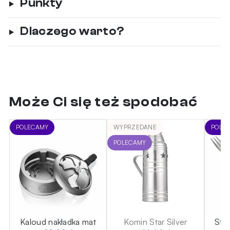
Punkty
Dlaczego warto?
Może Ci się też spodobać
POLECAMY
WYPRZEDANE
POLE
POLECAMY
h
Kaloud nakładka mat
Komin Star Silver
Sta