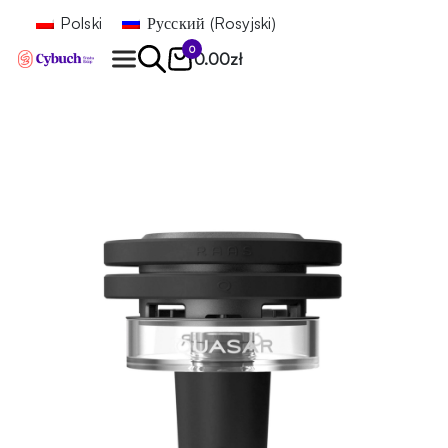
Polski
Русский
(
Rosyjski
)
0
0.00
zł
Znajdź