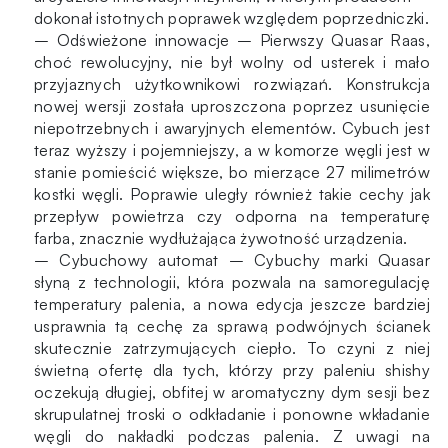
dokonał istotnych poprawek względem poprzedniczki.
– Odświeżone innowacje – Pierwszy Quasar Raas,
choć rewolucyjny, nie był wolny od usterek i mało
przyjaznych użytkownikowi rozwiązań. Konstrukcja
nowej wersji została uproszczona poprzez usunięcie
niepotrzebnych i awaryjnych elementów. Cybuch jest
teraz wyższy i pojemniejszy, a w komorze węgli jest w
stanie pomieścić większe, bo mierzące 27 milimetrów
kostki węgli. Poprawie uległy również takie cechy jak
przepływ powietrza czy odporna na temperaturę
farba, znacznie wydłużająca żywotność urządzenia.
– Cybuchowy automat – Cybuchy marki Quasar
słyną z technologii, która pozwala na samoregulację
temperatury palenia, a nowa edycja jeszcze bardziej
usprawnia tą cechę za sprawą podwójnych ścianek
skutecznie zatrzymujących ciepło. To czyni z niej
świetną ofertę dla tych, którzy przy paleniu shishy
oczekują długiej, obfitej w aromatyczny dym sesji bez
skrupulatnej troski o odkładanie i ponowne wkładanie
węgli do nakładki podczas palenia. Z uwagi na