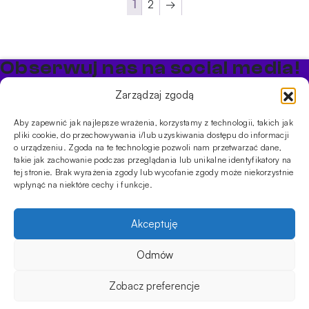
1
2
→
Obserwuj nas na social media!
Bądź na bieżąco z promocjami i nowościami w sklepie
Zarządzaj zgodą
Cybuch Shisha
Aby zapewnić jak najlepsze wrażenia, korzystamy z technologii, takich jak
pliki cookie, do przechowywania i/lub uzyskiwania dostępu do informacji
PRODUKTY
o urządzeniu. Zgoda na te technologie pozwoli nam przetwarzać dane,
takie jak zachowanie podczas przeglądania lub unikalne identyfikatory na
Shishe
Cybuchy
Tytonie
Rozpalanie
tej stronie. Brak wyrażenia zgody lub wycofanie zgody może niekorzystnie
INFORMACJE
wpłynąć na niektóre cechy i funkcje.
Promocje
Dostawa
Płatności
FAQ
Regulamin sklepu
Polityka
prywatności
Akceptuję
Usługi
Oferta hurtowa
Sklep
Szkolenia
Eventy
Odmów
DANE FIRMY
ul. Jagiellońska 78,
Zobacz preferencje
klatka K4, lok. P13