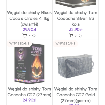
Węgiel do shishy Black
Węgiel do shishy Tom
Coco's Circles 4 1kg
Cococha Silver 1/3
(ćwiartki)
koła
29.90
zł
32.90
zł
WYPRZEDANE
WYPRZEDANE
Węgiel do shishy Tom
Węgiel do shishy Tom
Cococha C27 (27mm)
Cococha C27 Gold
24.90
zł
(27mm)(gastro)