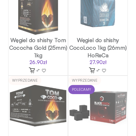
Węgiel do shishy Tom
Węgiel do shishy
Cococha Gold (25mm)
CocoLoco 1kg (26mm)
1kg
HoReCa
26.90
zł
27.90
zł
WYPRZEDANE
WYPRZEDANE
POLECAMY