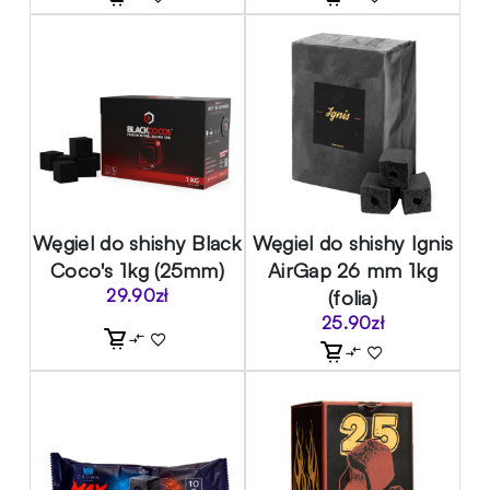
Węgiel do shishy Black
Węgiel do shishy Ignis
Coco's 1kg (25mm)
AirGap 26 mm 1kg
29.90
zł
(folia)
25.90
zł