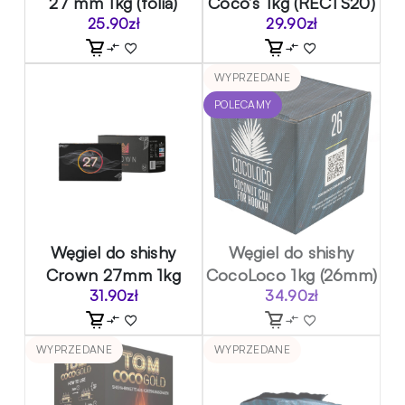
27 mm 1kg (folia)
Coco’s 1kg (RECTS20)
25.90
zł
29.90
zł
WYPRZEDANE
POLECAMY
Węgiel do shishy
Węgiel do shishy
Crown 27mm 1kg
CocoLoco 1kg (26mm)
31.90
zł
34.90
zł
WYPRZEDANE
WYPRZEDANE