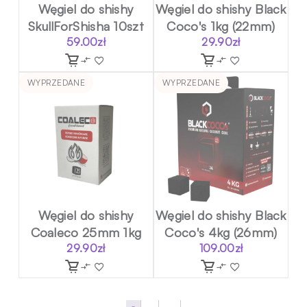
Węgiel do shishy
Węgiel do shishy Black
SkullForShisha 10szt
Coco's 1kg (22mm)
59.00
zł
29.90
zł
WYPRZEDANE
WYPRZEDANE
Węgiel do shishy
Węgiel do shishy Black
Coaleco 25mm 1kg
Coco's 4kg (26mm)
29.90
zł
109.00
zł