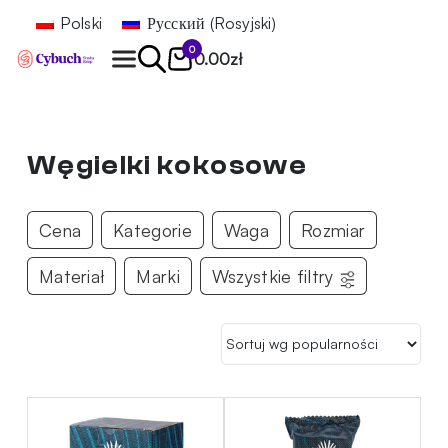
Polski
Русский
(
Rosyjski
)
0
0.00
zł
Znajdź
Węgielki kokosowe
Cena
Kategorie
Waga
Rozmiar
Materiał
Marki
Wszystkie filtry