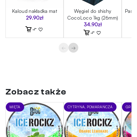
Kaloud nakładka mat
Węgiel do shishy
Past
29.90
zł
CocoLoco 1kg (26mm)
34.90
zł
←
→
Zobacz także
MIĘTA
CYTRYNA, POMARAŃCZA
GREJP