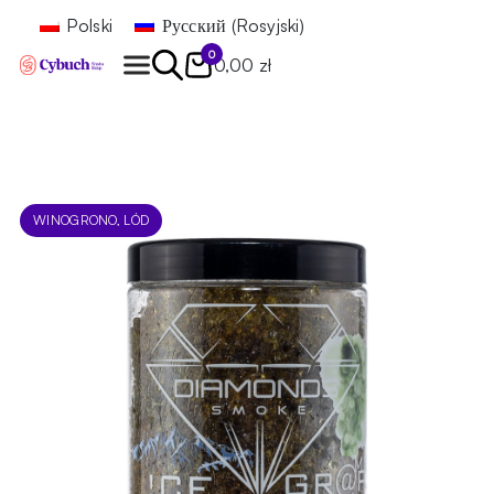
Polski
Русский
(
Rosyjski
)
0
0,00 zł
Znajdź
WINOGRONO, LÓD