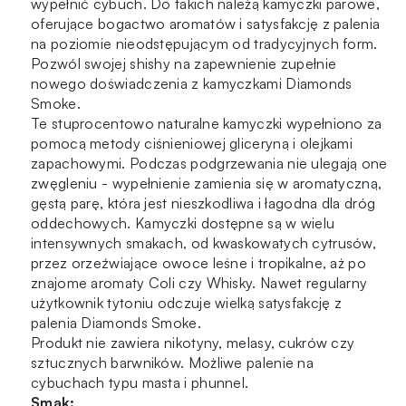
wypełnić cybuch. Do takich należą kamyczki parowe,
oferujące bogactwo aromatów i satysfakcję z palenia
na poziomie nieodstępującym od tradycyjnych form.
Pozwól swojej shishy na zapewnienie zupełnie
nowego doświadczenia z kamyczkami Diamonds
Smoke.
Te stuprocentowo naturalne kamyczki wypełniono za
pomocą metody ciśnieniowej gliceryną i olejkami
zapachowymi. Podczas podgrzewania nie ulegają one
zwęgleniu - wypełnienie zamienia się w aromatyczną,
gęstą parę, która jest nieszkodliwa i łagodna dla dróg
oddechowych. Kamyczki dostępne są w wielu
intensywnych smakach, od kwaskowatych cytrusów,
przez orzeźwiające owoce leśne i tropikalne, aż po
znajome aromaty Coli czy Whisky. Nawet regularny
użytkownik tytoniu odczuje wielką satysfakcję z
palenia Diamonds Smoke.
Produkt nie zawiera nikotyny, melasy, cukrów czy
sztucznych barwników. Możliwe palenie na
cybuchach typu masta i phunnel.
Smak: