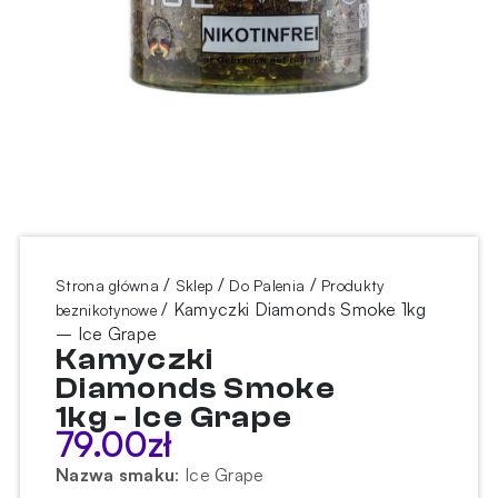
/
/
/
Strona główna
Sklep
Do Palenia
Produkty
/ Kamyczki Diamonds Smoke 1kg
beznikotynowe
– Ice Grape
Kamyczki
Diamonds Smoke
1kg - Ice Grape
79.00
zł
Nazwa smaku
:
Ice Grape