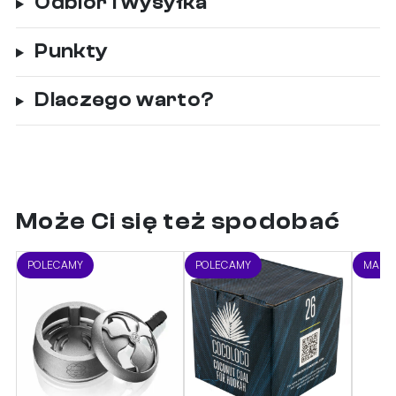
Odbiór i wysyłka
Punkty
Dlaczego warto?
Może Ci się też spodobać
POLECAMY
POLECAMY
MARA