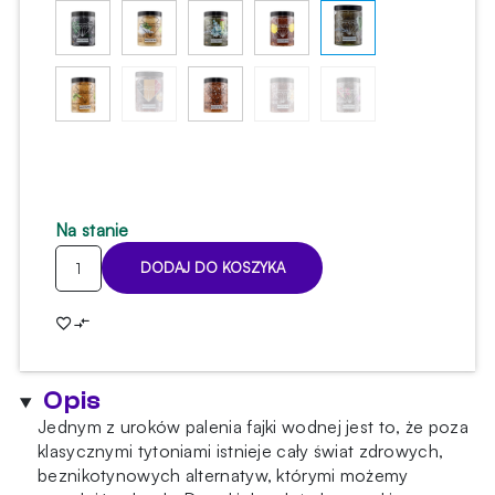
Na stanie
ilość
DODAJ DO KOSZYKA
Kamyczki
Diamonds
Smoke
1kg
-
Opis
Ice
Grape
Jednym z uroków palenia fajki wodnej jest to, że poza
klasycznymi tytoniami istnieje cały świat zdrowych,
beznikotynowych alternatyw, którymi możemy