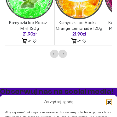
-
Kamyczki Ice Rockz -
Kamyczki Ice Rockz -
Kamy
Mint 120g
Orange Lemonade 120g
Pin
21.90
zł
21.90
zł
←
→
Obserwuj nas na social media!
Bądź na bieżąco z promocjami i nowościami w sklepie
Zarządzaj zgodą
Cybuch Shisha
Aby zapewnić jak najlepsze wrażenia, korzystamy z technologii, takich jak
pliki cookie, do przechowywania i/lub uzyskiwania dostępu do informacji