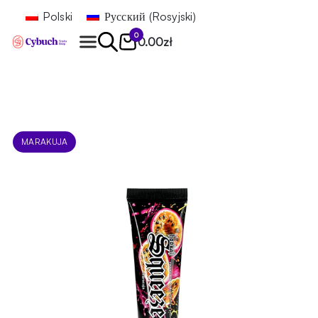
Polski
Русский
(
Rosyjski
)
0
0.00
zł
Znajdź
MARAKUJA