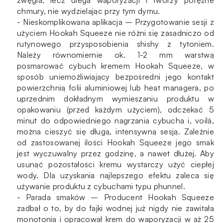
zwęgla, lecz ulega waporyzacji i tworzy potężne
chmury, nie wydzielając przy tym dymu.
- Nieskomplikowana aplikacja – Przygotowanie sesji z
użyciem Hookah Squeeze nie różni się zasadniczo od
rutynowego przysposobienia shishy z tytoniem.
Należy równomiernie ok. 1-2 mm warstwą
posmarować cybuch kremem Hookah Squeeze, w
sposób uniemożliwiający bezpośredni jego kontakt
powierzchnią folii aluminiowej lub heat managera, po
uprzednim dokładnym wymieszaniu produktu w
opakowaniu (przed każdym użyciem), odczekać 5
minut do odpowiedniego nagrzania cybucha i, voilà,
można cieszyć się długą, intensywną sesją. Zależnie
od zastosowanej ilości Hookah Squeeze jego smak
jest wyczuwalny przez godzinę, a nawet dłużej. Aby
usunąć pozostałości kremu wystarczy użyć ciepłej
wody. Dla uzyskania najlepszego efektu zaleca się
używanie produktu z cybuchami typu phunnel.
- Parada smaków – Producent Hookah Squeeze
zadbał o to, by do fajki wodnej już nigdy nie zawitała
monotonia i opracował krem do waporyzacji w aż 25