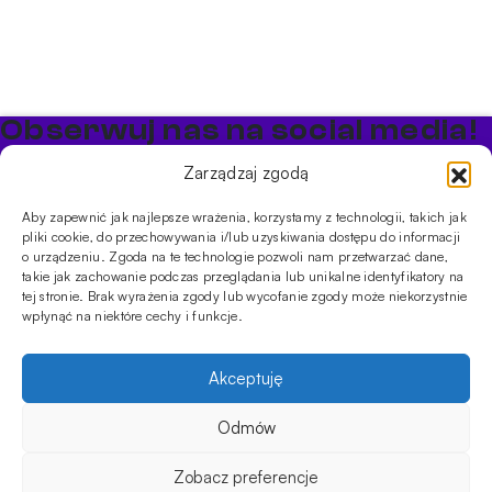
Obserwuj nas na social media!
Bądź na bieżąco z promocjami i nowościami w sklepie
Zarządzaj zgodą
Cybuch Shisha
Aby zapewnić jak najlepsze wrażenia, korzystamy z technologii, takich jak
pliki cookie, do przechowywania i/lub uzyskiwania dostępu do informacji
PRODUKTY
o urządzeniu. Zgoda na te technologie pozwoli nam przetwarzać dane,
takie jak zachowanie podczas przeglądania lub unikalne identyfikatory na
Shishe
Cybuchy
Tytonie
Rozpalanie
tej stronie. Brak wyrażenia zgody lub wycofanie zgody może niekorzystnie
INFORMACJE
wpłynąć na niektóre cechy i funkcje.
Promocje
Dostawa
Płatności
FAQ
Regulamin sklepu
Polityka
prywatności
Akceptuję
Usługi
Oferta hurtowa
Sklep
Szkolenia
Eventy
Odmów
ilość
DANE FIRMY
24.90
zł
Na stanie
DODAJ DO KOSZYKA
Pasta
ul. Jagiellońska 78,
Zobacz preferencje
Hookah