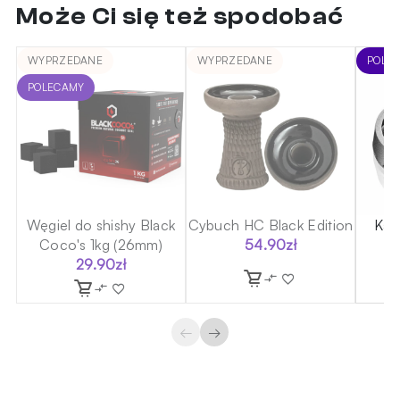
Może Ci się też spodobać
WYPRZEDANE
WYPRZEDANE
POLE
POLECAMY
Węgiel do shishy Black
Cybuch HC Black Edition
Kal
Coco's 1kg (26mm)
54.90
zł
29.90
zł
←
→