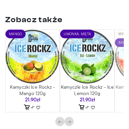
Zobacz także
MANGO
LIMONKA, MIĘTA
WYPR
ARBUZ
-
Kamyczki Ice Rockz -
Kamyczki Ice Rockz - Ice
Kamycz
Mango 120g
Lemon 120g
Wa
21.90
zł
21.90
zł
←
→