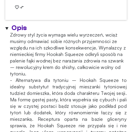
Hookah
Squeeze
Maracuja
25g
Opis
Zdrowy styl życia wymaga wielu wyrzeczeń, wciąż
musimy odmawiać sobie różnych przyjemności ze
względu na ich szkodliwe konsekwencje. Wynalazcy z
niemieckiej firmy Hookah Squeeze odkryli sposób na
palenie fajki wodnej bez narażania zdrowia na szwank
– rewolucyjny krem do shishy, całkowicie wolny od
tytoniu.
- Alternatywa dla tytoniu – Hookah Squeeze to
idealny substytut tradycyjnej mieszanki tytoniowej
tudzież domieszka, która doda charakteru Twojej sesji.
Ma formę gęstej pasty, którą wypełnia się cybuch i pali
się w czystej postaci bądź stosuje jako podkład pod
tytoń lub dodatek, który równomiernie łączy się z
mieszanką. Receptura oparta na bazie gliceryny
sprawia, że Hookah Squeeze nie przypala się i nie