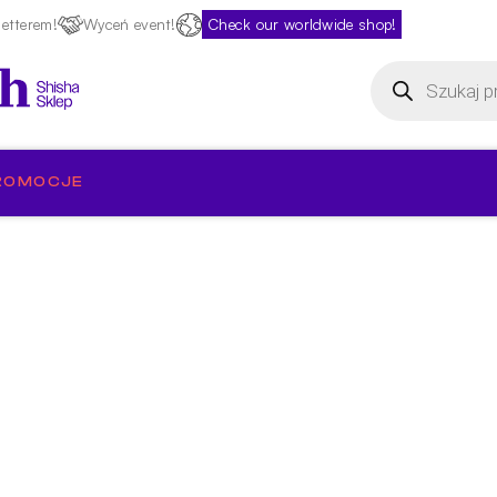
etterem!
Wyceń event!
Check our worldwide shop!
Wyszukiwarka
produktów
ROMOCJE