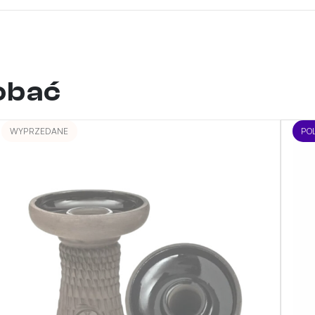
dobać
WYPRZEDANE
PO