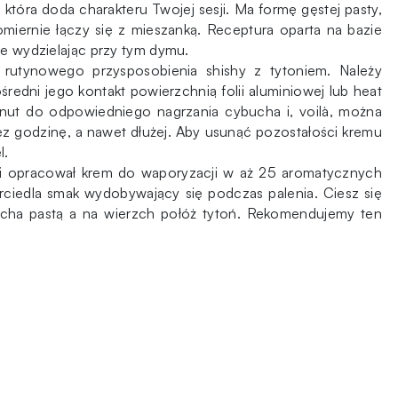
która doda charakteru Twojej sesji. Ma formę gęstej pasty,
omiernie łączy się z mieszanką. Receptura oparta na bazie
ie wydzielając przy tym dymu.
rutynowego przysposobienia shishy z tytoniem. Należy
ni jego kontakt powierzchnią folii aluminiowej lub heat
ut do odpowiedniego nagrzania cybucha i, voilà, można
ez godzinę, a nawet dłużej. Aby usunąć pozostałości kremu
l.
 i opracował krem do waporyzacji w aż 25 aromatycznych
ciedla smak wydobywający się podczas palenia. Ciesz się
ucha pastą a na wierzch połóż tytoń. Rekomendujemy ten