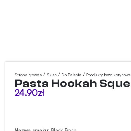
/
/
/
Strona główna
Sklep
Do Palenia
Produkty beznikotynowe
Pasta Hookah Squee
24.90
zł
Nazwa smaku
:
Black Fresh