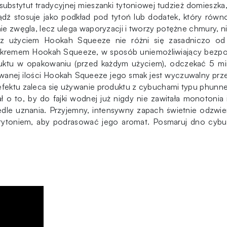
ubstytut tradycyjnej mieszanki tytoniowej tudzież domieszka, 
 bądź stosuje jako podkład pod tytoń lub dodatek, który równ
nie zwęgla, lecz ulega waporyzacji i tworzy potężne chmury, n
i z użyciem Hookah Squeeze nie różni się zasadniczo od 
emem Hookah Squeeze, w sposób uniemożliwiający bezpośred
ktu w opakowaniu (przed każdym użyciem), odczekać 5 min
sowanej ilości Hookah Squeeze jego smak jest wyczuwalny prz
efektu zaleca się używanie produktu z cybuchami typu phunne
 to, by do fajki wodnej już nigdy nie zawitała monotonia
le uznania. Przyjemny, intensywny zapach świetnie odzwier
 tytoniem, aby podrasować jego aromat. Posmaruj dno cyb