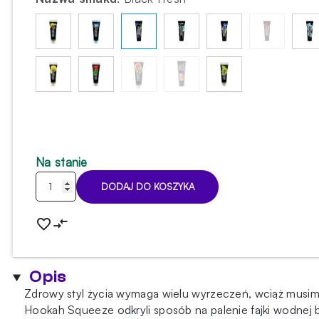
Na stanie
ilość
DODAJ DO KOSZYKA
Pasta
Hookah
Squeeze
-
Black
Opis
Fresh
Zdrowy styl życia wymaga wielu wyrzeczeń, wciąż musim
-
Hookah Squeeze odkryli sposób na palenie fajki wodnej 
25g