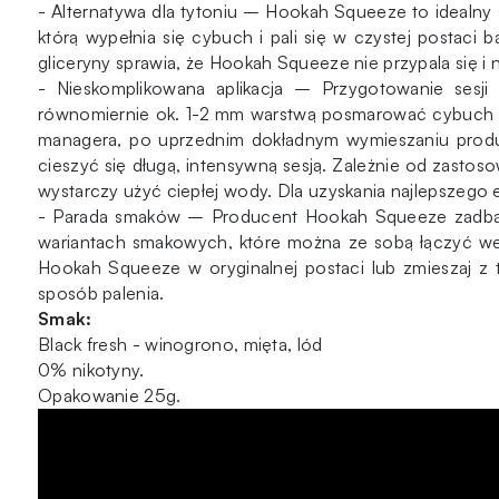
- Alternatywa dla tytoniu – Hookah Squeeze to idealny s
(tube)
którą wypełnia się cybuch i pali się w czystej postaci
gliceryny sprawia, że Hookah Squeeze nie przypala się i 
- Nieskomplikowana aplikacja – Przygotowanie sesj
równomiernie ok. 1-2 mm warstwą posmarować cybuch kr
managera, po uprzednim dokładnym wymieszaniu produ
cieszyć się długą, intensywną sesją. Zależnie od zasto
wystarczy użyć ciepłej wody. Dla uzyskania najlepszego 
- Parada smaków – Producent Hookah Squeeze zadbał o
wariantach smakowych, które można ze sobą łączyć wed
Hookah Squeeze w oryginalnej postaci lub zmieszaj z
sposób palenia.
Smak:
Black fresh - winogrono, mięta, lód
0% nikotyny.
Opakowanie 25g.