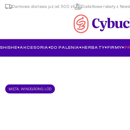
Darmowa dostawa już od 500 zł!
Dodatkowe rabaty z Newsl
SHISHE
▾
AKCESORIA
▾
DO PALENIA
▾
HERBATY
▾
FIRMY
▾
P
MIĘTA, WINOGRONO, LÓD