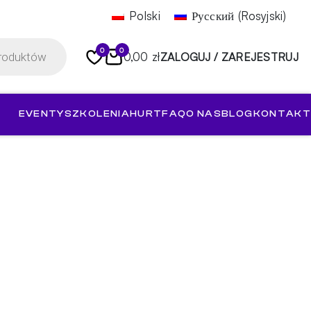
Polski
Русский
(
Rosyjski
)
0
0
0,00 zł
ZALOGUJ / ZAREJESTRUJ
EVENTY
SZKOLENIA
HURT
FAQ
O NAS
BLOG
KONTAKT