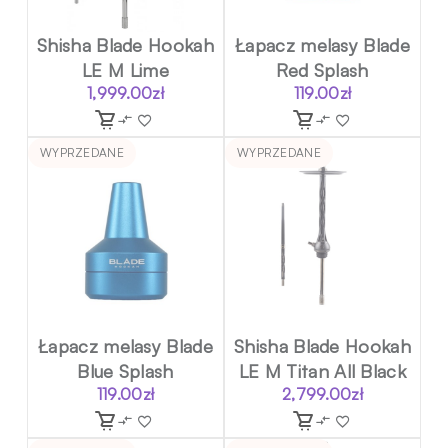
Shisha Blade Hookah
Łapacz melasy Blade
LE M Lime
Red Splash
1,999.00
zł
119.00
zł
WYPRZEDANE
WYPRZEDANE
Łapacz melasy Blade
Shisha Blade Hookah
Blue Splash
LE M Titan All Black
119.00
zł
2,799.00
zł