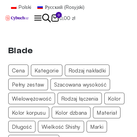
Polski
Русский
(
Rosyjski
)
0
0,00 zł
Znajdź
Blade
Cena
Kategorie
Rodzaj nakładki
Pełny zestaw
Szacowana wysokość
Wielowężowość
Rodzaj łączenia
Kolor
Kolor korpusu
Kolor dzbana
Materiał
Długość
Wielkość Shishy
Marki