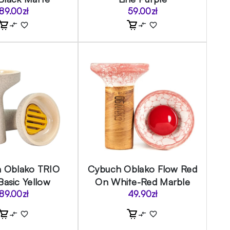
89.00
zł
59.00
zł
 Oblako TRIO
Cybuch Oblako Flow Red
Basic Yellow
On White-Red Marble
89.00
zł
49.90
zł