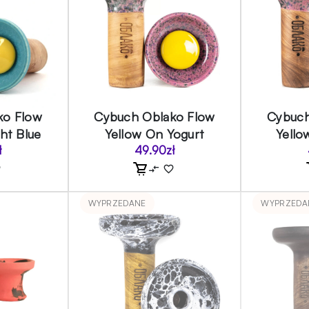
ko Flow
Cybuch Oblako Flow
Cybuch
ht Blue
Yellow On Yogurt
Yello
ł
49.90
zł
WYPRZEDANE
WYPRZEDA