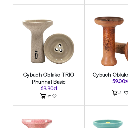
Cybuch Oblako TRIO
Cybuch Oblako
Phunnel Basic
59.00
z
69.90
zł