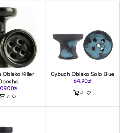
 Oblako Killer
Cybuch Oblako Solo Blue
Doosha
64.90
zł
109.00
zł