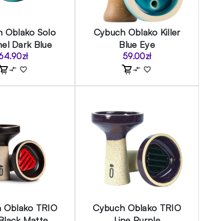
 Oblako Solo
Cybuch Oblako Killer
el Dark Blue
Blue Eye
64.90
zł
59.00
zł
 Oblako TRIO
Cybuch Oblako TRIO
 Black Matte
Line Purple