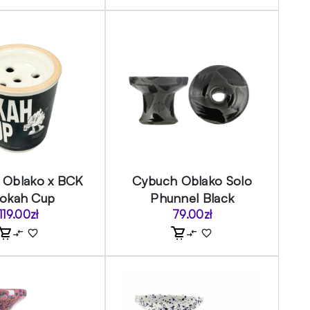
 Oblako x BCK
Cybuch Oblako Solo
okah Cup
Phunnel Black
119.00
zł
79.00
zł