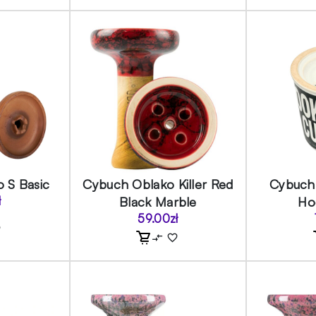
 S Basic
Cybuch Oblako Killer Red
Cybuch
ł
Black Marble
Ho
59.00
zł