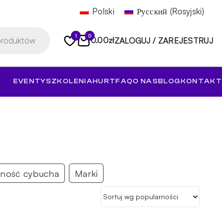
Polski
Русский
(
Rosyjski
)
1
0
0.00
zł
ZALOGUJ / ZAREJESTRUJ
EVENTY
SZKOLENIA
HURT
FAQ
O NAS
BLOG
KONTAKT
ność cybucha
Marki