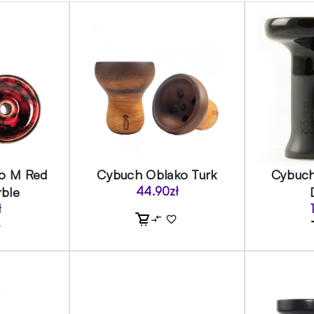
o M Red
Cybuch Oblako Turk
Cybuch
rble
44.90
zł
ł