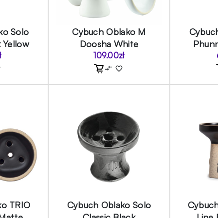
ko Solo
Cybuch Oblako M
Cybuch
 Yellow
Doosha White
Phunn
ł
109.00
zł
ko TRIO
Cybuch Oblako Solo
Cybuch
 Matte
Classic Black
Line