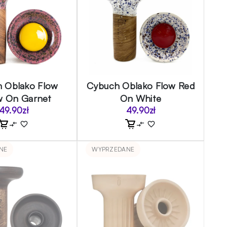
 Oblako Flow
Cybuch Oblako Flow Red
w On Garnet
On White
49.90
zł
49.90
zł
NE
WYPRZEDANE