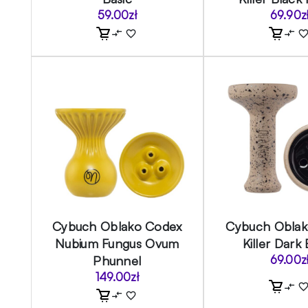
59.00
zł
69.90
z
Cybuch Oblako Codex
Cybuch Obla
Nubium Fungus Ovum
Killer Dark
Phunnel
69.00
z
149.00
zł