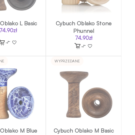
Oblako L Basic
Cybuch Oblako Stone
74.90
zł
Phunnel
74.90
zł
NE
WYPRZEDANE
Oblako M Blue
Cybuch Oblako M Basic