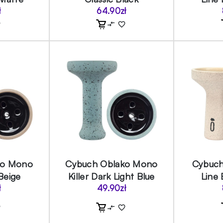
ł
64.90
zł
ko Mono
Cybuch Oblako Mono
Cybuch
 Beige
Killer Dark Light Blue
Line 
ł
49.90
zł