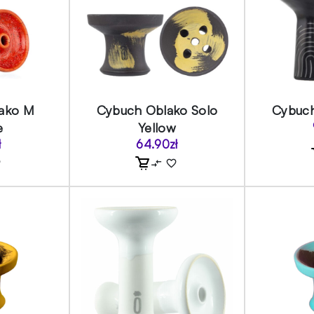
ako M
Cybuch Oblako Solo
Cybuch
e
Yellow
ł
64.90
zł