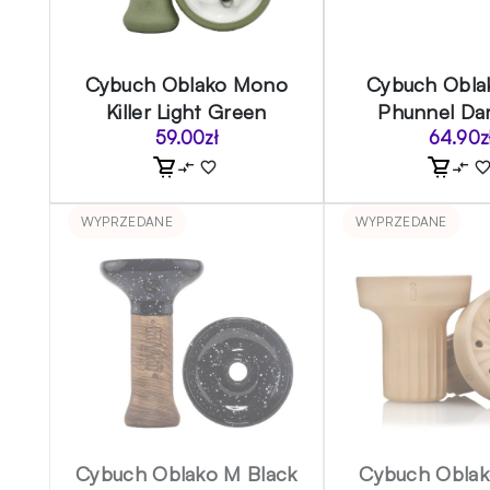
Cybuch Oblako Mono
Cybuch Obla
Killer Light Green
Phunnel Da
59.00
zł
64.90
z
WYPRZEDANE
WYPRZEDANE
Cybuch Oblako M Black
Cybuch Oblak