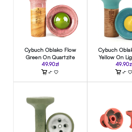
Cybuch Oblako Flow
Cybuch Obla
Green On Quartzite
Yellow On Lig
49.90
zł
49.90
z