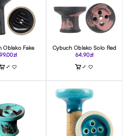
 Oblako Fake
Cybuch Oblako Solo Red
99.00
zł
64.90
zł