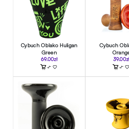
Cybuch Oblako Huligan
Cybuch Obl
Green
Orang
69.00
zł
39.00
z