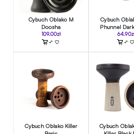
Cybuch Oblako M
Cybuch Obla
Doosha
Phunnel Dark
109.00
zł
64.90
z
Cybuch Oblako Killer
Cybuch Obla
Basic
Killer Black