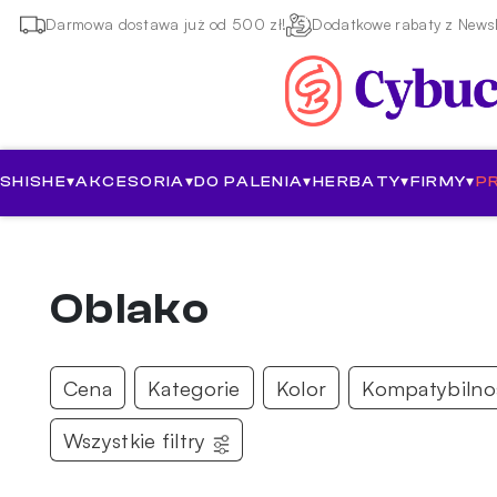
Darmowa dostawa już od 500 zł!
Dodatkowe rabaty z Newsl
SHISHE
▾
AKCESORIA
▾
DO PALENIA
▾
HERBATY
▾
FIRMY
▾
P
Oblako
Cena
Kategorie
Kolor
Kompatybilno
Wszystkie filtry