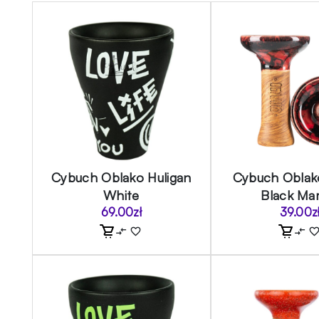
Cybuch Oblako Huligan
Cybuch Oblak
White
Black Ma
69.00
zł
39.00
z