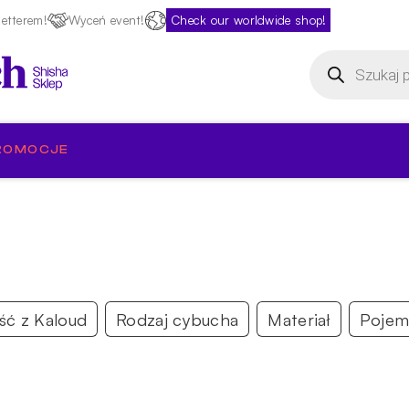
etterem!
Wyceń event!
Check our worldwide shop!
Wyszukiwarka
produktów
ROMOCJE
ść z Kaloud
Rodzaj cybucha
Materiał
Pojem