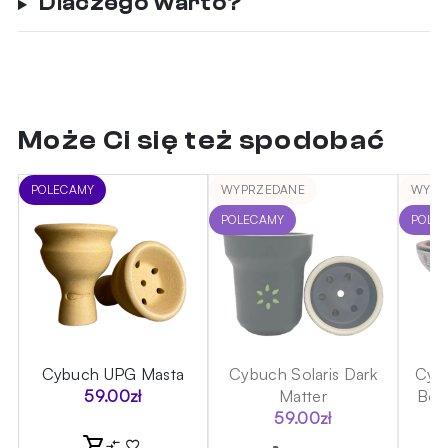
Dlaczego warto?
Może Ci się też spodobać
POLECAMY
WYPRZEDANE
WYPR
POLECAMY
POLE
O
Cybuch UPG Masta
Cybuch Solaris Dark
Cybu
59.00
zł
Matter
Boy
59.00
zł