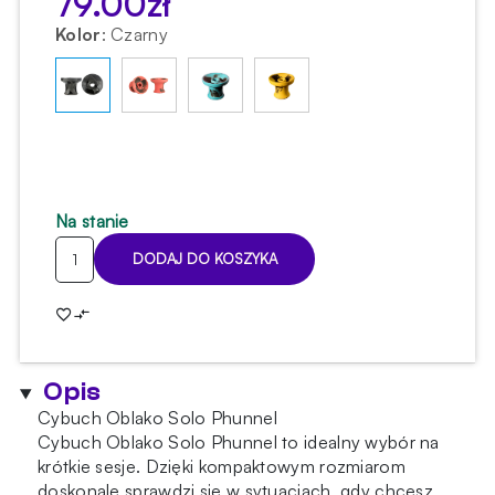
79.00
zł
Kolor
:
Czarny
Na stanie
ilość
DODAJ DO KOSZYKA
Cybuch
Oblako
Solo
Phunnel
Black
Opis
Cybuch Oblako Solo Phunnel
Cybuch Oblako Solo Phunnel to idealny wybór na
krótkie sesje. Dzięki kompaktowym rozmiarom
doskonale sprawdzi się w sytuacjach, gdy chcesz