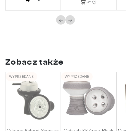
←
→
Zobacz także
WYPRZEDANE
WYPRZEDANE
on
Cybuch Kaloud Samsaris
Cybuch KS Appo Black
Cybuc