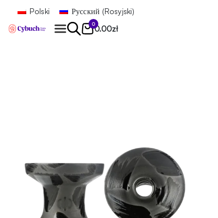
Polski
Русский
(
Rosyjski
)
0
0.00
zł
Znajdź