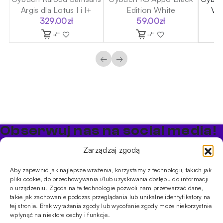
Argis dla Lotus I i I+
Edition White
Vit
329.00
zł
59.00
zł
←
→
Obserwuj nas na social media!
Bądź na bieżąco z promocjami i nowościami w sklepie
Zarządzaj zgodą
Cybuch Shisha
Aby zapewnić jak najlepsze wrażenia, korzystamy z technologii, takich jak
pliki cookie, do przechowywania i/lub uzyskiwania dostępu do informacji
PRODUKTY
o urządzeniu. Zgoda na te technologie pozwoli nam przetwarzać dane,
takie jak zachowanie podczas przeglądania lub unikalne identyfikatory na
Shishe
Cybuchy
Tytonie
Rozpalanie
tej stronie. Brak wyrażenia zgody lub wycofanie zgody może niekorzystnie
INFORMACJE
wpłynąć na niektóre cechy i funkcje.