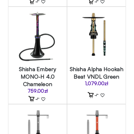
Shisha Embery
Shisha Alpha Hookah
MONO-H 4.0
Beat VNDL Green
Chameleon
1,079.00
zł
759.00
zł