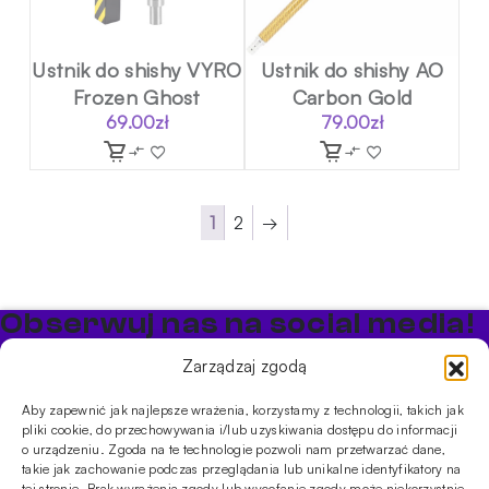
Ustnik do shishy VYRO
Ustnik do shishy AO
Frozen Ghost
Carbon Gold
69.00
zł
79.00
zł
1
2
→
Obserwuj nas na social media!
Bądź na bieżąco z promocjami i nowościami w sklepie
Zarządzaj zgodą
Cybuch Shisha
Aby zapewnić jak najlepsze wrażenia, korzystamy z technologii, takich jak
pliki cookie, do przechowywania i/lub uzyskiwania dostępu do informacji
PRODUKTY
o urządzeniu. Zgoda na te technologie pozwoli nam przetwarzać dane,
takie jak zachowanie podczas przeglądania lub unikalne identyfikatory na
Shishe
Cybuchy
Tytonie
Rozpalanie
tej stronie. Brak wyrażenia zgody lub wycofanie zgody może niekorzystnie