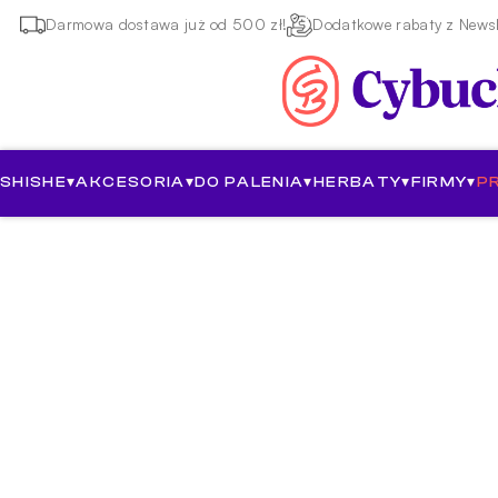
Darmowa dostawa już od 500 zł!
Dodatkowe rabaty z Newsl
SHISHE
▾
AKCESORIA
▾
DO PALENIA
▾
HERBATY
▾
FIRMY
▾
P