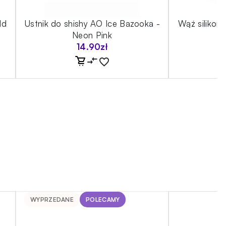
ld
Ustnik do shishy AO Ice Bazooka -
Wąż silikon
Neon Pink
14.90
zł
WYPRZEDANE
POLECAMY