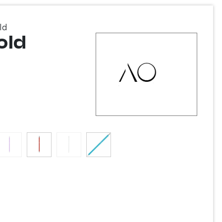
ld
old