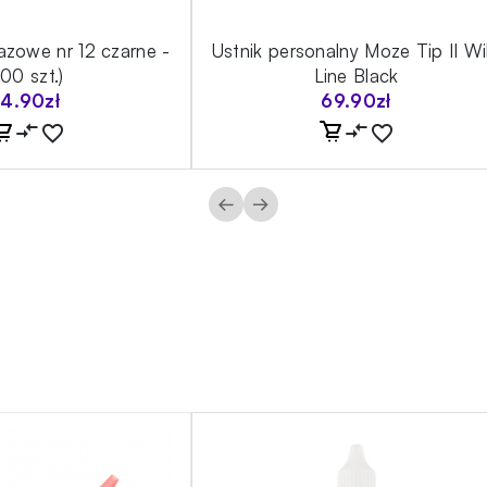
razowe nr 12 czarne -
Ustnik personalny Moze Tip II Wi
100 szt.)
Line Black
14.90
zł
69.90
zł
←
→