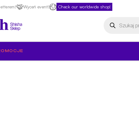
etterem!
Wyceń event!
Check our worldwide shop!
Wyszukiwarka
produktów
ROMOCJE