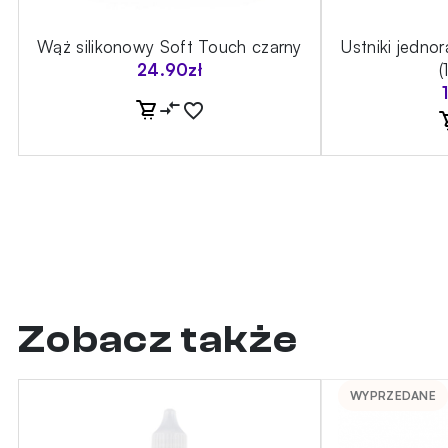
-
Wąż silikonowy Soft Touch czarny
Ustniki jedno
24.90
zł
(
Zobacz także
WYPRZEDANE