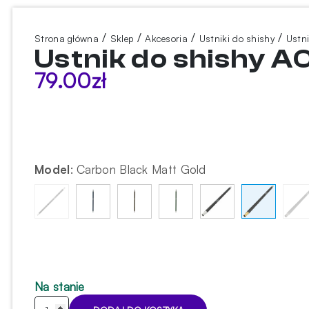
/
/
/
/
Strona główna
Sklep
Akcesoria
Ustniki do shishy
Ustni
Ustnik do shishy A
79.00
zł
Model
:
Carbon Black Matt Gold
Na stanie
ilość