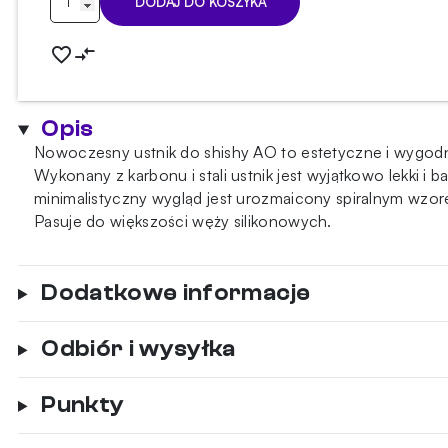
DODAJ DO KOSZYKA
Ustnik
do
shishy
AO
Carbon
Opis
Black
Nowoczesny ustnik do shishy AO to estetyczne i wygodne
Matt
Wykonany z karbonu i stali ustnik jest wyjątkowo lekki i
Gold
minimalistyczny wygląd jest urozmaicony spiralnym wzor
Pasuje do większości węży silikonowych.
Dodatkowe informacje
Odbiór i wysyłka
Punkty