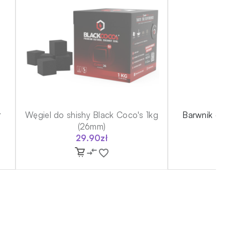
r
Węgiel do shishy Black Coco's 1kg
Barwnik d
(26mm)
29.90
zł