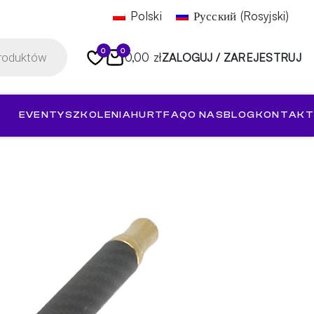
Polski
Русский
(
Rosyjski
)
0
0
0,00 zł
ZALOGUJ / ZAREJESTRUJ
EVENTY
SZKOLENIA
HURT
FAQ
O NAS
BLOG
KONTAKT