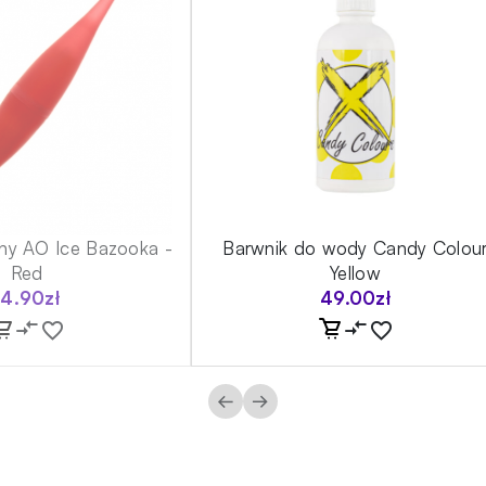
shy AO Ice Bazooka -
Barwnik do wody Candy Colou
Red
Yellow
14.90
zł
49.00
zł
←
→