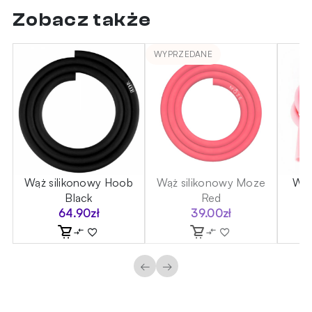
Zobacz także
WYPRZEDANE
b
Wąż silikonowy Hoob
Wąż silikonowy Moze
Wąż
Black
Red
64.90
zł
39.00
zł
←
→