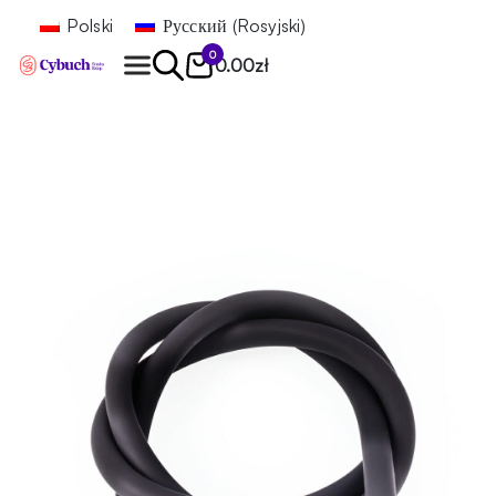
Polski
Русский
(
Rosyjski
)
0
0.00
zł
Znajdź