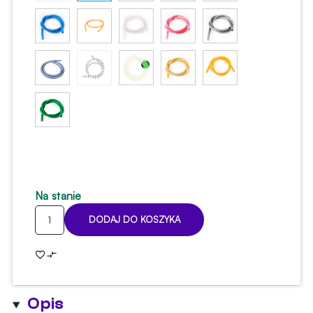
Na stanie
ilość
DODAJ DO KOSZYKA
Wąż
silikonowy
Soft
Touch
czarny
Opis