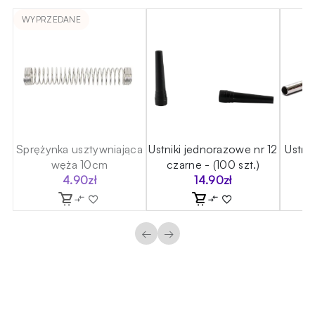
WYPRZEDANE
Sprężynka usztywniająca
Ustniki jednorazowe nr 12
Ustni
węża 10cm
czarne - (100 szt.)
4.90
zł
14.90
zł
←
→