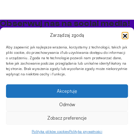
Obserwuj nas na social media!
Bądź na bieżąco z promocjami i nowościami w sklepie
Zarządzaj zgodą
Cybuch Shisha
Aby zapewnić jak najlepsze wrażenia, korzystamy z technologii, takich jak
pliki cookie, do przechowywania i/lub uzyskiwania dostępu do informacji
PRODUKTY
o urządzeniu. Zgoda na te technologie pozwoli nam przetwarzać dane,
takie jak zachowanie podczas przeglądania lub unikalne identyfikatory na
Shishe
Cybuchy
Tytonie
Rozpalanie
tej stronie. Brak wyrażenia zgody lub wycofanie zgody może niekorzystnie
INFORMACJE
wpłynąć na niektóre cechy i funkcje.
Promocje
Dostawa
Płatności
FAQ
Regulamin sklepu
Polityka
prywatności
Akceptuję
Usługi
Oferta hurtowa
Sklep
Szkolenia
Eventy
Odmów
ilość
DANE FIRMY
24.90
zł
Na stanie
DODAJ DO KOSZYKA
Wąż
ul. Jagiellońska 78,
Zobacz preferencje
silikonowy
klatka K4, lok. P13
Soft
03-301 Warszawa, Polska
Touch
Polityka plików cookies
Polityka prywatności
Menu
Sklep
Moje konto
Koszyk