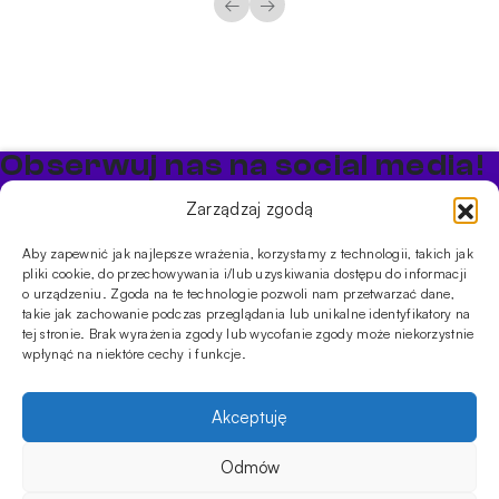
←
→
Obserwuj nas na social media!
Bądź na bieżąco z promocjami i nowościami w sklepie
Zarządzaj zgodą
Cybuch Shisha
Aby zapewnić jak najlepsze wrażenia, korzystamy z technologii, takich jak
pliki cookie, do przechowywania i/lub uzyskiwania dostępu do informacji
PRODUKTY
o urządzeniu. Zgoda na te technologie pozwoli nam przetwarzać dane,
takie jak zachowanie podczas przeglądania lub unikalne identyfikatory na
Shishe
Cybuchy
Tytonie
Rozpalanie
tej stronie. Brak wyrażenia zgody lub wycofanie zgody może niekorzystnie
INFORMACJE
wpłynąć na niektóre cechy i funkcje.
Promocje
Dostawa
Płatności
FAQ
Regulamin sklepu
Polityka
prywatności
Akceptuję
Usługi
Oferta hurtowa
Sklep
Szkolenia
Eventy
Odmów
DANE FIRMY
24.90
zł
Na stanie
DODAJ DO KOSZYKA
ilość