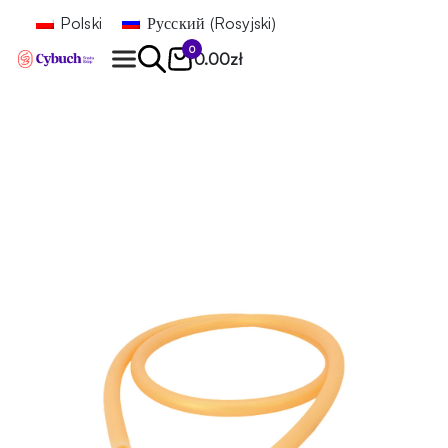
Polski
Русский
(
Rosyjski
)
0
0.00
zł
Znajdź