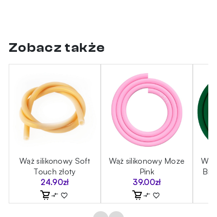
Zobacz także
Wąż silikonowy Soft
Wąż silikonowy Moze
Wąż 
Touch złoty
Pink
Brit
24.90
zł
39.00
zł