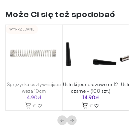
Może Ci się też spodobać
WYPRZEDANE
Sprężynka usztywniająca
Ustniki jednorazowe nr 12
Ustni
węża 10cm
czarne - (100 szt.)
4.90
zł
14.90
zł
←
→