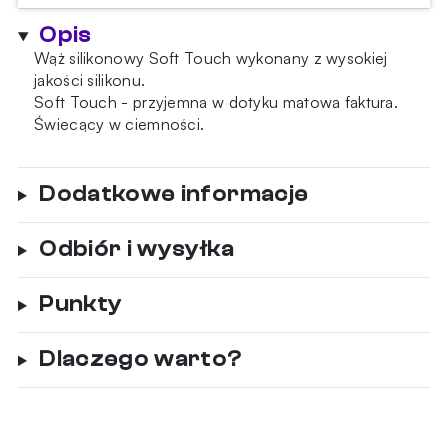
Touch
Opis
Glow
In
Wąż silikonowy Soft Touch wykonany z wysokiej
The
jakości silikonu.
Dark
Soft Touch - przyjemna w dotyku matowa faktura.
Orange
Świecący w ciemności.
Dodatkowe informacje
Odbiór i wysyłka
Punkty
Dlaczego warto?