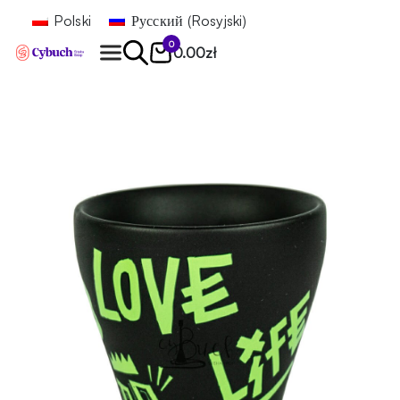
Polski
Русский
(
Rosyjski
)
0
0.00
zł
Znajdź