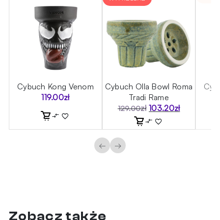
t
Cybuch Kong Venom
Cybuch Olla Bowl Roma
Cybu
119.00
zł
Tradi Rame
zł
103.20
zł
129.00
Pierwotna
Aktualna
cena
cena
wynosiła:
wynosi:
129.00zł.
103.20zł.
←
→
Zobacz także