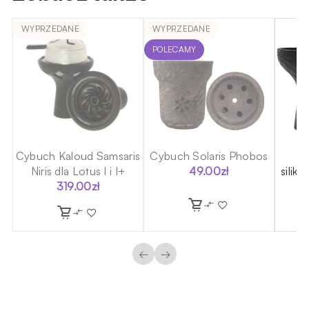
WYPRZEDANE
WYPRZEDANE
POLECAMY
on
Cybuch Kaloud Samsaris
Cybuch Solaris Phobos
C
Niris dla Lotus I i I+
49.00
zł
silik
319.00
zł
←
→