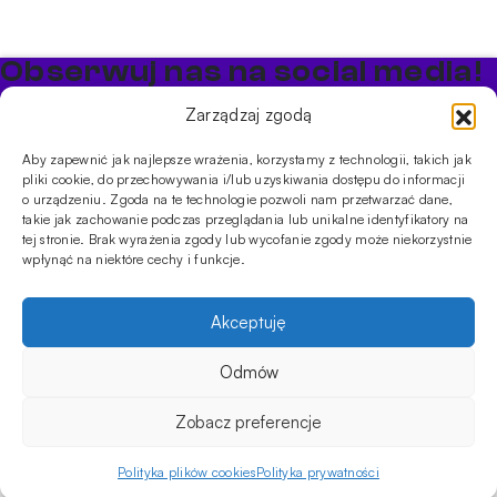
Obserwuj nas na social media!
Bądź na bieżąco z promocjami i nowościami w sklepie
Zarządzaj zgodą
Cybuch Shisha
Aby zapewnić jak najlepsze wrażenia, korzystamy z technologii, takich jak
pliki cookie, do przechowywania i/lub uzyskiwania dostępu do informacji
PRODUKTY
o urządzeniu. Zgoda na te technologie pozwoli nam przetwarzać dane,
takie jak zachowanie podczas przeglądania lub unikalne identyfikatory na
Shishe
Cybuchy
Tytonie
Rozpalanie
tej stronie. Brak wyrażenia zgody lub wycofanie zgody może niekorzystnie
INFORMACJE
wpłynąć na niektóre cechy i funkcje.
Promocje
Dostawa
Płatności
FAQ
Regulamin sklepu
Polityka
prywatności
Akceptuję
Usługi
Oferta hurtowa
Sklep
Szkolenia
Eventy
Odmów
ilość
DANE FIRMY
69.00
zł
Na stanie
DODAJ DO KOSZYKA
Cybuch
ul. Jagiellońska 78,
Zobacz preferencje
Oblako
klatka K4, lok. P13
Huligan
03-301 Warszawa, Polska
Green
Polityka plików cookies
Polityka prywatności
Menu
Sklep
Moje konto
Koszyk
+48 730 010 250