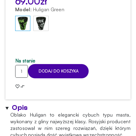
69.00
zł
Model
:
Huligan Green
Na stanie
ilość
DODAJ DO KOSZYKA
Cybuch
Oblako
Huligan
Green
Opis
Oblako Huligan to elegancki cybuch typu masta,
wykonany z gliny najwyższej klasy. Rosyjski producent
zastosował w nim szereg rozwiązań, dzięki którym
cybuch posiada dość wyjątkową wszechstronność.