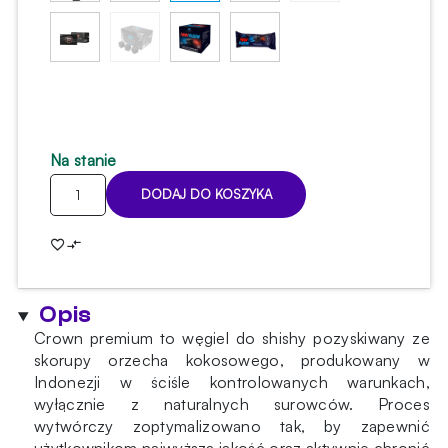
Na stanie
ilość
DODAJ DO KOSZYKA
Węgiel
do
shishy
Crown
1kg
Opis
(26mm)
Crown premium to węgiel do shishy pozyskiwany ze
skorupy orzecha kokosowego, produkowany w
Indonezji w ściśle kontrolowanych warunkach,
wyłącznie z naturalnych surowców. Proces
wytwórczy zoptymalizowano tak, by zapewnić