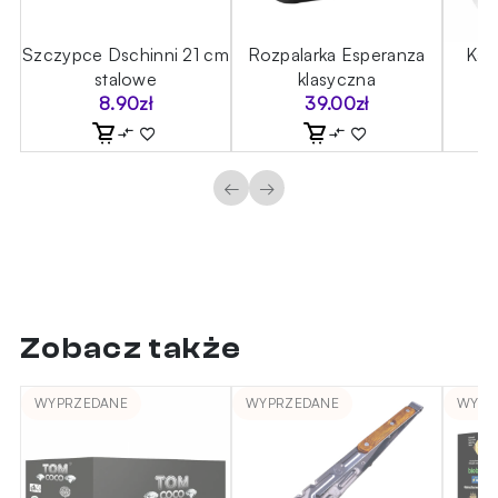
Szczypce Dschinni 21 cm
Rozpalarka Esperanza
Kal
stalowe
klasyczna
8.90
zł
39.00
zł
←
→
Zobacz także
WYPRZEDANE
WYPRZEDANE
WYPR