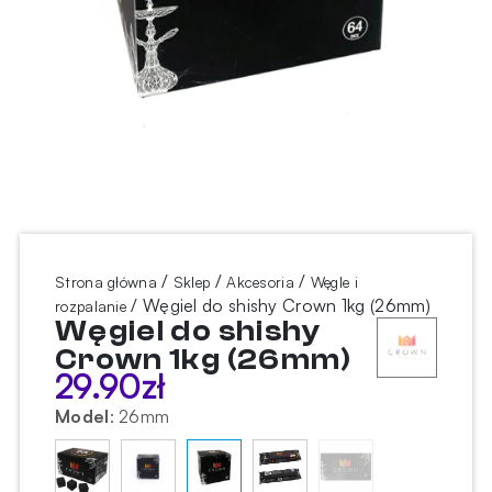
/
/
/
Strona główna
Sklep
Akcesoria
Węgle i
/ Węgiel do shishy Crown 1kg (26mm)
rozpalanie
Węgiel do shishy
Crown 1kg (26mm)
29.90
zł
Model
:
26mm