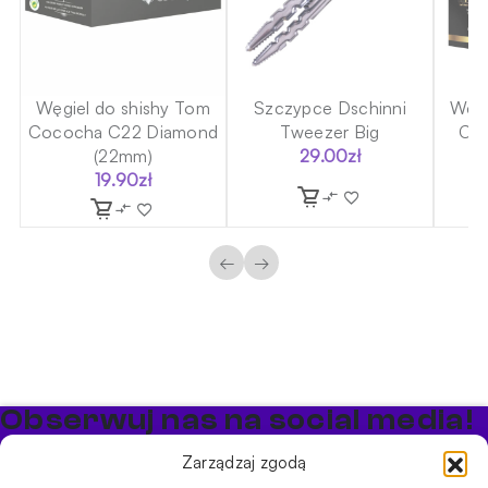
ów
Węgiel do shishy Tom
Szczypce Dschinni
Węgi
Cococha C22 Diamond
Tweezer Big
Coc
(22mm)
29.00
zł
19.90
zł
←
→
Obserwuj nas na social media!
Bądź na bieżąco z promocjami i nowościami w sklepie
Zarządzaj zgodą
Cybuch Shisha