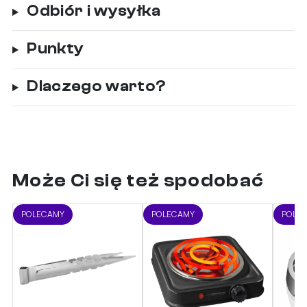
Odbiór i wysyłka
Punkty
Dlaczego warto?
Może Ci się też spodobać
POLECAMY
POLECAMY
POLE