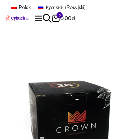
Polski
Русский
(
Rosyjski
)
0
0.00
zł
Znajdź