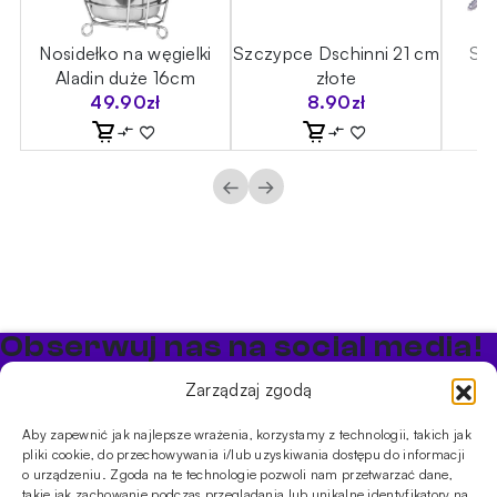
cm
Nosidełko na węgielki
Szczypce Dschinni 21 cm
Szc
Aladin duże 16cm
złote
49.90
zł
8.90
zł
←
→
Obserwuj nas na social media!
Bądź na bieżąco z promocjami i nowościami w sklepie
Zarządzaj zgodą
Cybuch Shisha
Aby zapewnić jak najlepsze wrażenia, korzystamy z technologii, takich jak
pliki cookie, do przechowywania i/lub uzyskiwania dostępu do informacji
PRODUKTY
o urządzeniu. Zgoda na te technologie pozwoli nam przetwarzać dane,
takie jak zachowanie podczas przeglądania lub unikalne identyfikatory na