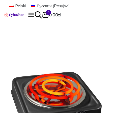
Polski
Русский
(
Rosyjski
)
0
0.00
zł
Znajdź