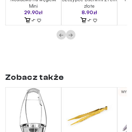
)
Mini
złote
29.90
zł
8.90
zł
←
→
Zobacz także
WYPR