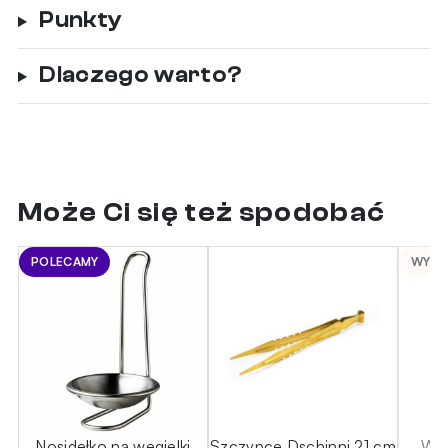
Punkty
Dlaczego warto?
Może Ci się też spodobać
POLECAMY
WYPR
Nosidełko na węgielki
Szczypce Dschinni 21 cm
Wia