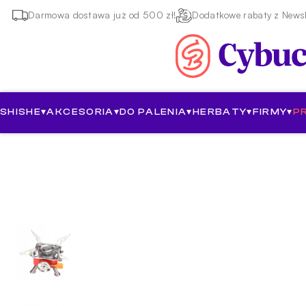
Darmowa dostawa już od 500 zł!
Dodatkowe rabaty z Newsl
SHISHE
▾
AKCESORIA
▾
DO PALENIA
▾
HERBATY
▾
FIRMY
▾
P