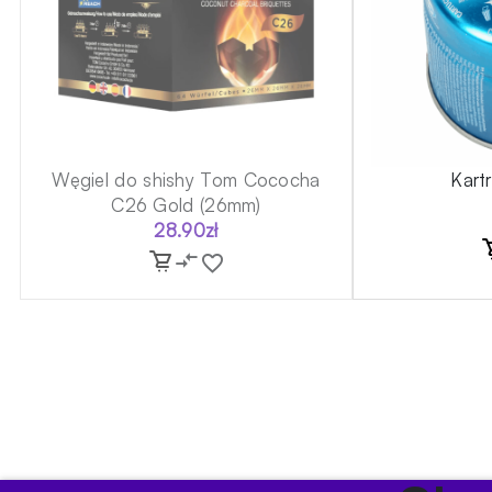
Węgiel do shishy Tom Cococha
Kart
C26 Gold (26mm)
28.90
zł