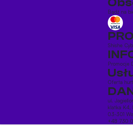
Obs
Bądź na bi
PR
Shishe
Cy
IN
Promocje
Usł
Oferta hu
DAN
ul. Jagiell
klatka K4, 
03-301 Wa
+48 730 0