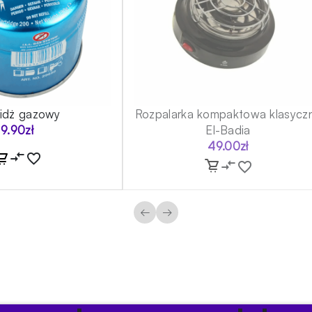
ridż gazowy
Rozpalarka kompaktowa klasycz
9.90
zł
El-Badia
49.00
zł
←
→