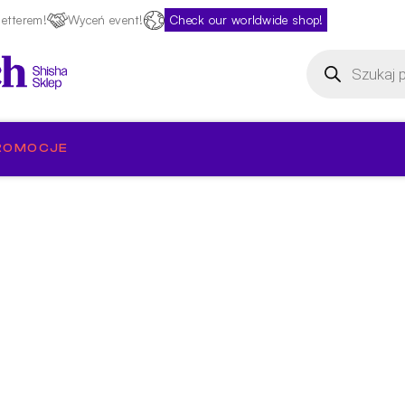
etterem!
Wyceń event!
Check our worldwide shop!
Wyszukiwarka
produktów
ROMOCJE