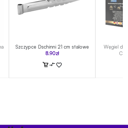
na
Szczypce Dschinni 21 cm stalowe
Węgiel do
8.90
zł
C26