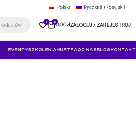
Polski
Русский
(
Rosyjski
)
1
0
0.00
zł
ZALOGUJ / ZAREJESTRUJ
EVENTY
SZKOLENIA
HURT
FAQ
O NAS
BLOG
KONTAKT