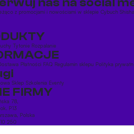
erwuj nas na social me
eżąco z promocjami i nowościami w sklepie Cybuch Shish
ODUKTY
buchy
Tytonie
Rozpalanie
FORMACJE
Dostawa
Płatności
FAQ
Regulamin sklepu
Polityka prywatn
ugi
rtowa
Sklep
Szkolenia
Eventy
E FIRMY
ońska 78,
lok. P13
rszawa, Polska
10 250