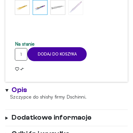
Na stanie
ilość
DODAJ DO KOSZYKA
Szczypce
Dschinni
21
cm
Purple
Opis
Rain
Szczypce do shishy firmy Dschinni.
Dodatkowe informacje