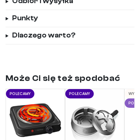
Odbiór i wysyłka
Punkty
Dlaczego warto?
Może Ci się też spodobać
POLECAMY
POLECAMY
WYPR
POLE