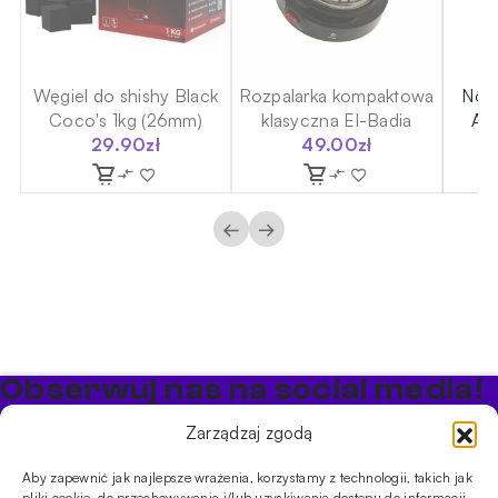
er
Węgiel do shishy Black
Rozpalarka kompaktowa
Nosi
Coco's 1kg (26mm)
klasyczna El-Badia
Ala
29.90
zł
49.00
zł
←
→
Obserwuj nas na social media!
Bądź na bieżąco z promocjami i nowościami w sklepie
Zarządzaj zgodą
Cybuch Shisha
Aby zapewnić jak najlepsze wrażenia, korzystamy z technologii, takich jak
pliki cookie, do przechowywania i/lub uzyskiwania dostępu do informacji