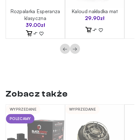
a
Rozpalarka Esperanza
Kaloud nakładka mat
Ko
klasyczna
29.90
zł
39.00
zł
←
→
Zobacz także
WYPRZEDANE
WYPRZEDANE
POLECAMY