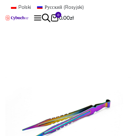
Polski
Русский
(
Rosyjski
)
0
0.00
zł
Znajdź