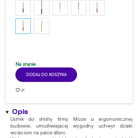
Na stanie
DODAJ DO KOSZYKA
ilość
Ustnik
do
shishy
Moze
Opis
Stainless
Steel
Ustnik do shishy firmy Moze o ergonomicznej
Wavy
budowie, umożliwiającej wygodny uchwyt dzięki
Red
wcięciom na palce dłoni.