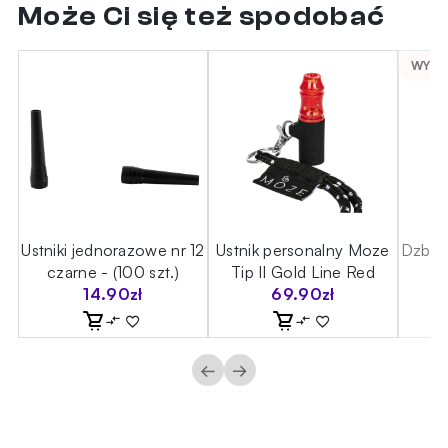
Może Ci się też spodobać
WYPR
ce
Ustniki jednorazowe nr 12
Ustnik personalny Moze
Dzban
k
czarne - (100 szt.)
Tip II Gold Line Red
14.90
zł
69.90
zł
←
→