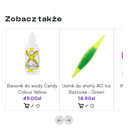
Zobacz także
ce
Barwnik do wody Candy
Ustnik do shishy AO Ice
Wąż
Colour Yellow
Bazooka - Green
T
49.00
zł
14.90
zł
←
→