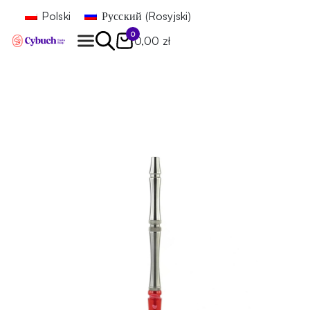
Polski
Русский
(
Rosyjski
)
0
0,00 zł
Znajdź