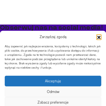
Obserwuj nas na social media!
Bądź na bieżąco z promocjami i nowościami w sklepie
Zarządzaj zgodą
Cybuch Shisha
Aby zapewnić jak najlepsze wrażenia, korzystamy z technologii, takich jak
pliki cookie, do przechowywania i/lub uzyskiwania dostępu do informacji
PRODUKTY
o urządzeniu. Zgoda na te technologie pozwoli nam przetwarzać dane,
takie jak zachowanie podczas przeglądania lub unikalne identyfikatory na
Shishe
Cybuchy
Tytonie
Rozpalanie
tej stronie. Brak wyrażenia zgody lub wycofanie zgody może niekorzystnie
INFORMACJE
wpłynąć na niektóre cechy i funkcje.
Promocje
Dostawa
Płatności
FAQ
Regulamin sklepu
Polityka
prywatności
Akceptuję
Usługi
Oferta hurtowa
Sklep
Szkolenia
Eventy
Odmów
DANE FIRMY
159.00
zł
Na stanie
DODAJ DO KOSZYKA
ilość
ul. Jagiellońska 78,
Zobacz preferencje
Ustnik
klatka K4, lok. P13