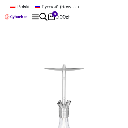
Polski
Русский
(
Rosyjski
)
0
0.00
zł
Znajdź