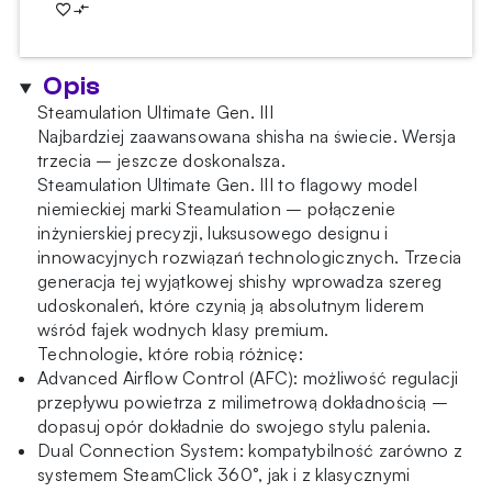
Ultimate
Gen.
III
Opis
Crystal
Steamulation Ultimate Gen. III
Najbardziej zaawansowana shisha na świecie. Wersja
trzecia – jeszcze doskonalsza.
Steamulation Ultimate Gen. III to flagowy model
niemieckiej marki Steamulation – połączenie
inżynierskiej precyzji, luksusowego designu i
innowacyjnych rozwiązań technologicznych. Trzecia
generacja tej wyjątkowej shishy wprowadza szereg
udoskonaleń, które czynią ją absolutnym liderem
wśród fajek wodnych klasy premium.
Technologie, które robią różnicę:
Advanced Airflow Control (AFC): możliwość regulacji
przepływu powietrza z milimetrową dokładnością –
dopasuj opór dokładnie do swojego stylu palenia.
Dual Connection System: kompatybilność zarówno z
systemem SteamClick 360°, jak i z klasycznymi