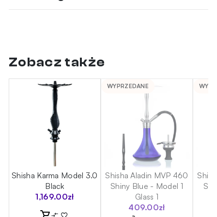
Zobacz także
WYPRZEDANE
WYPR
Shisha Karma Model 3.0
Shisha Aladin MVP 460
Shis
m
Black
Shiny Blue - Model 1
Shi
1,169.00
zł
Glass 1
409.00
zł