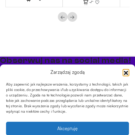
←
→
Obserwuj nas na social media!
Bądź na bieżąco z promocjami i nowościami w sklepie
Zarządzaj zgodą
Cybuch Shisha
Aby zapewnić jak najlepsze wrażenia, korzystamy z technologii, takich jak
pliki cookie, do przechowywania i/lub uzyskiwania dostępu do informacji
PRODUKTY
o urządzeniu. Zgoda na te technologie pozwoli nam przetwarzać dane,
takie jak zachowanie podczas przeglądania lub unikalne identyfikatory na
Shishe
Cybuchy
Tytonie
Rozpalanie
tej stronie. Brak wyrażenia zgody lub wycofanie zgody może niekorzystnie
INFORMACJE
wpłynąć na niektóre cechy i funkcje.
Promocje
Dostawa
Płatności
FAQ
Regulamin sklepu
Polityka
prywatności
Akceptuję
Usługi