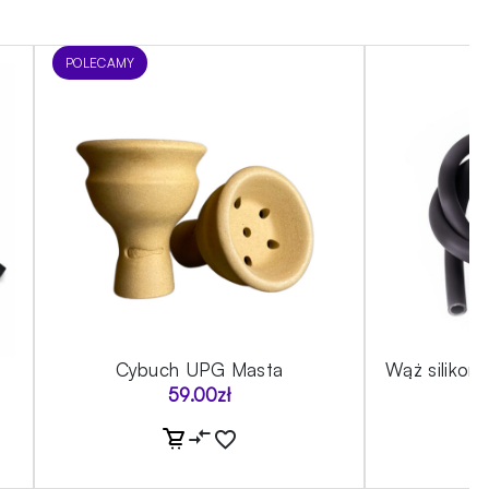
POLECAMY
Cybuch UPG Masta
Wąż silikon
59.00
zł