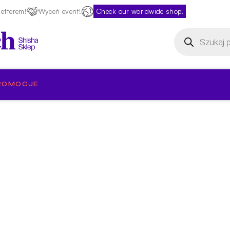
etterem!
Wyceń event!
Check our worldwide shop!
Wyszukiwarka
produktów
ROMOCJE