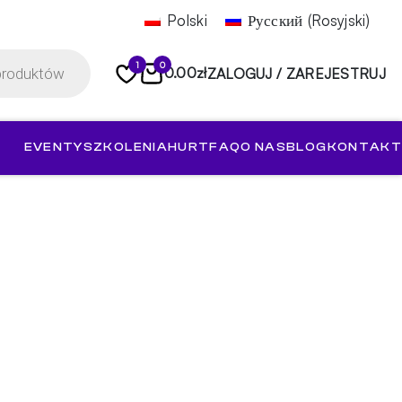
Polski
Русский
(
Rosyjski
)
1
0
0.00
zł
ZALOGUJ / ZAREJESTRUJ
EVENTY
SZKOLENIA
HURT
FAQ
O NAS
BLOG
KONTAKT