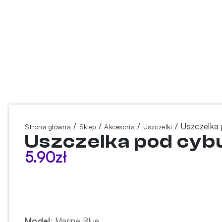
/
/
/
/ Uszczelka
Strona główna
Sklep
Akcesoria
Uszczelki
Uszczelka pod cyb
5.90
zł
Model
:
Marine Blue