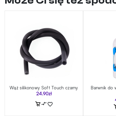
Może Ci się też spo
Wąż silikonowy Soft Touch czarny
Barwnik do 
24.90
zł