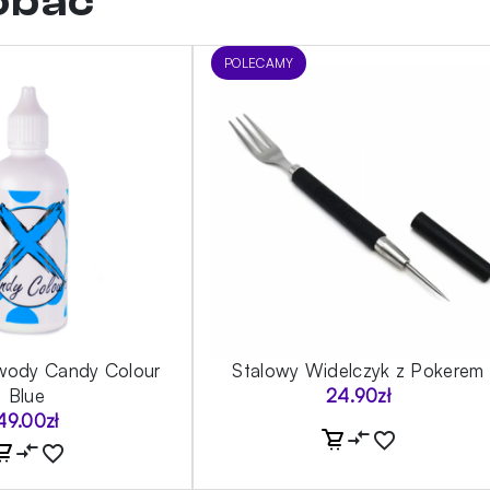
dobać
POLECAMY
wody Candy Colour
Stalowy Widelczyk z Pokerem
Blue
24.90
zł
49.00
zł