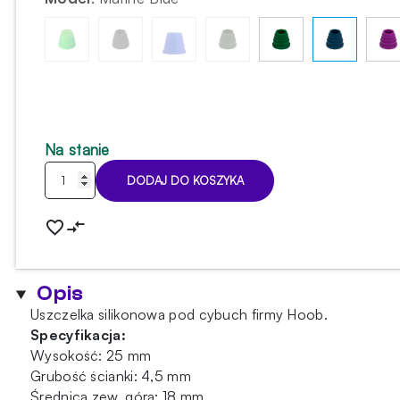
Na stanie
ilość
DODAJ DO KOSZYKA
Uszczelka
pod
cybuch
Hoob
Marine
Opis
Blue
Uszczelka silikonowa pod cybuch firmy Hoob.
Specyfikacja:
Wysokość: 25 mm
Grubość ścianki: 4,5 mm
Średnica zew. góra: 18 mm