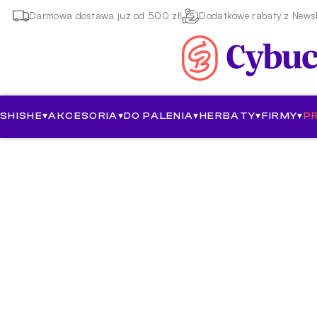
Darmowa dostawa już od 500 zł!
Dodatkowe rabaty z Newsl
SHISHE
▾
AKCESORIA
▾
DO PALENIA
▾
HERBATY
▾
FIRMY
▾
P