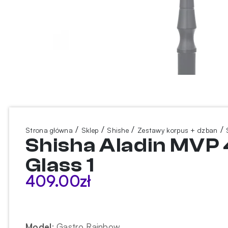
/
/
/
/
Strona główna
Sklep
Shishe
Zestawy korpus + dzban
Shisha Aladin MVP 
Glass 1
409.00
zł
Model
:
Gastro Rainbow