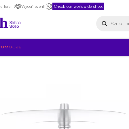
etterem!
Wyceń event!
Check our worldwide shop!
Wyszukiwarka
produktów
ROMOCJE