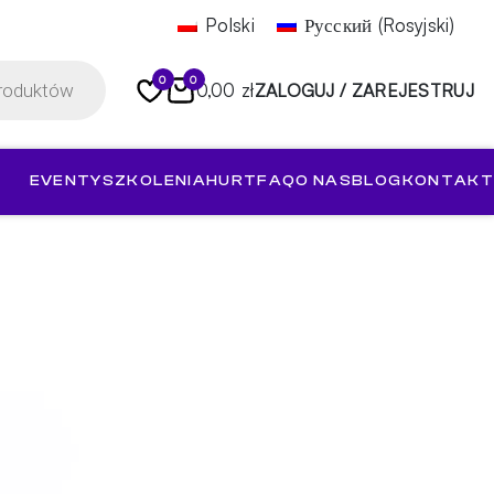
Polski
Русский
(
Rosyjski
)
0
0
0,00 zł
ZALOGUJ / ZAREJESTRUJ
EVENTY
SZKOLENIA
HURT
FAQ
O NAS
BLOG
KONTAKT