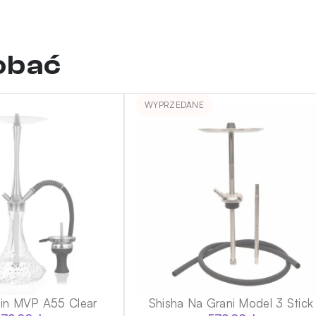
dobać
WYPRZEDANE
din MVP A55 Clear
Shisha Na Grani Model 3 Stick