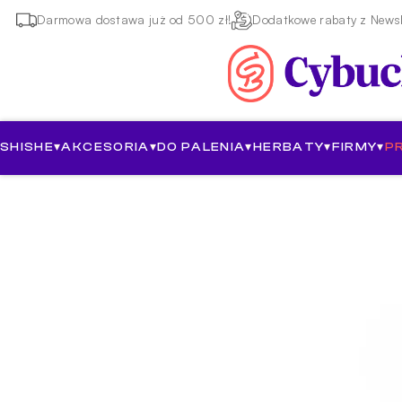
Darmowa dostawa już od 500 zł!
Dodatkowe rabaty z Newsl
SHISHE
▾
AKCESORIA
▾
DO PALENIA
▾
HERBATY
▾
FIRMY
▾
P