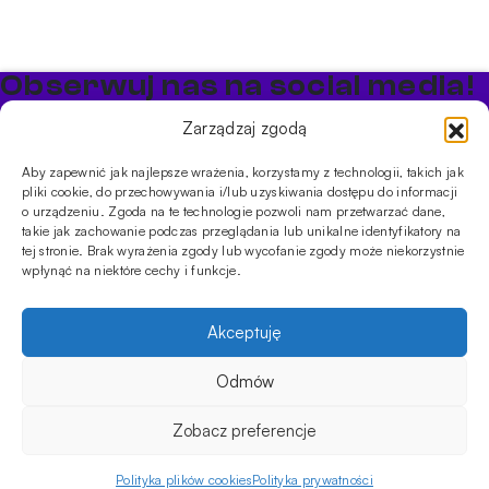
Obserwuj nas na social media!
Bądź na bieżąco z promocjami i nowościami w sklepie
Zarządzaj zgodą
Cybuch Shisha
Aby zapewnić jak najlepsze wrażenia, korzystamy z technologii, takich jak
pliki cookie, do przechowywania i/lub uzyskiwania dostępu do informacji
PRODUKTY
o urządzeniu. Zgoda na te technologie pozwoli nam przetwarzać dane,
takie jak zachowanie podczas przeglądania lub unikalne identyfikatory na
Shishe
Cybuchy
Tytonie
Rozpalanie
tej stronie. Brak wyrażenia zgody lub wycofanie zgody może niekorzystnie
INFORMACJE
wpłynąć na niektóre cechy i funkcje.
Promocje
Dostawa
Płatności
FAQ
Regulamin sklepu
Polityka
prywatności
Akceptuję
Usługi
Oferta hurtowa
Sklep
Szkolenia
Eventy
Odmów
DANE FIRMY
199.00
zł
Brak w magazynie
ul. Jagiellońska 78,
Zobacz preferencje
klatka K4, lok. P13
03-301 Warszawa, Polska
Polityka plików cookies
Polityka prywatności
Menu
Sklep
Moje konto
Koszyk