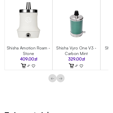
m
Shisha Amotion Roam -
Shisha Vyro One V3 -
Shi
Stone
Carbon Mint
409.00
zł
329.00
zł
←
→