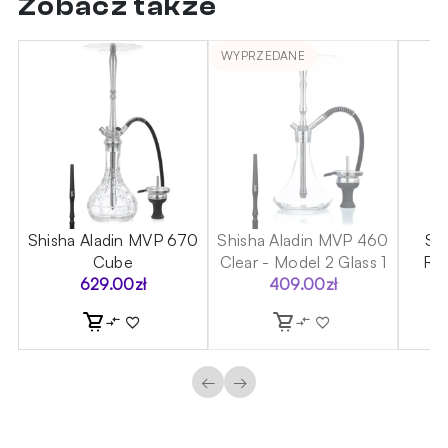
Zobacz także
WYPRZEDANE
60
Shisha Aladin MVP 670
Shisha Aladin MVP 460
Sh
Cube
Clear - Model 2 Glass 1
Roc
629.00
zł
409.00
zł
←
→