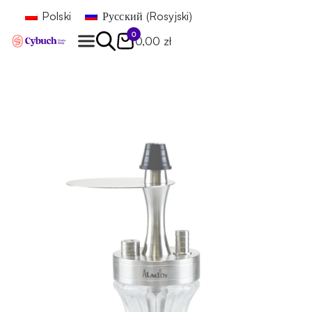
Polski
Русский
(
Rosyjski
)
0
0,00 zł
Znajdź