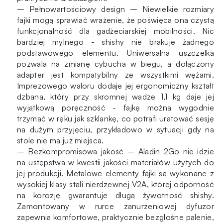
– Pełnowartościowy design – Niewielkie rozmiary
fajki mogą sprawiać wrażenie, że poświęca ona czystą
funkcjonalność dla gadżeciarskiej mobilności. Nic
bardziej mylnego - shishy nie brakuje żadnego
podstawowego elementu. Uniwersalna uszczelka
pozwala na zmianę cybucha w biegu, a dołączony
adapter jest kompatybilny ze wszystkimi wężami.
Imprezowego waloru dodaje jej ergonomiczny kształt
dzbana, który przy skromnej wadze 1,1 kg daje jej
wyjątkową poręczność - fajkę można wygodnie
trzymać w ręku jak szklankę, co potrafi uratować sesję
na dużym przyjęciu, przykładowo w sytuacji gdy na
stole nie ma już miejsca.
– Bezkompromisowa jakość – Aladin 2Go nie idzie
na ustępstwa w kwestii jakości materiałów użytych do
jej produkcji. Metalowe elementy fajki są wykonane z
wysokiej klasy stali nierdzewnej V2A, której odporność
na korozję gwarantuje długą żywotność shishy.
Zamontowany w rurce zanurzeniowej dyfuzor
zapewnia komfortowe, praktycznie bezgłośne palenie,